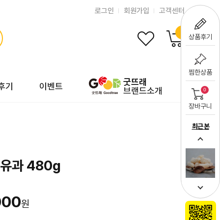
로그인
회원가입
고객센터
0
상품후기
찜한상품
굿뜨래
후기
이벤트
브랜드소개
0
장바구니
최근 본
유과 480g
000
원