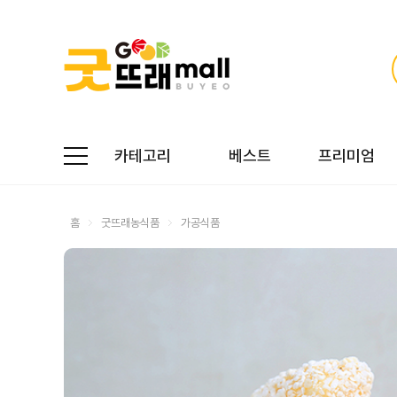
카테고리
베스트
프리미엄
홈
굿뜨래농식품
가공식품