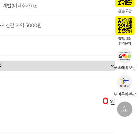
: 개별(비례추가)
환불/교환
도서산간 지역 5000원
입점/대외
협력문의
굿뜨래홍보관
부여문화관광
0
원
TOP