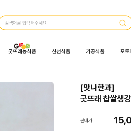
굿뜨래농식품
신선식품
가공식품
포토
[맛나한과]
굿뜨래 찹쌀생강
15,
판매가