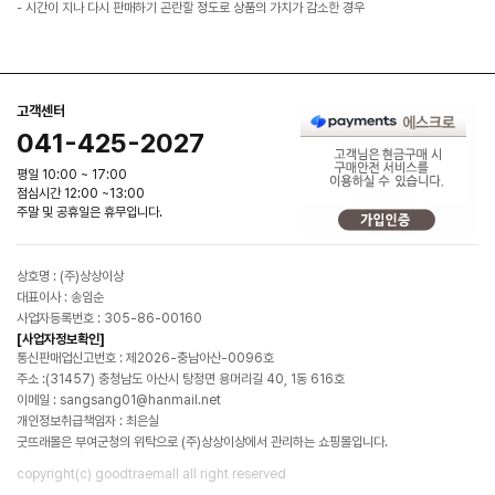
- 시간이 지나 다시 판매하기 곤란할 정도로 상품의 가치가 감소한 경우
고객센터
041-425-2027
평일 10:00 ~ 17:00
점심시간 12:00 ~13:00
주말 및 공휴일은 휴무입니다.
상호명 : (주)상상이상
대표이사 : 송임순
사업자등록번호 : 305-86-00160
[사업자정보확인]
통신판매업신고번호 : 제2026-충남아산-0096호
주소 :(31457) 충청남도 아산시 탕정면 용머리길 40, 1동 616호
이메일 : sangsang01@hanmail.net
개인정보취급책임자 : 최은실
굿뜨래몰은 부여군청의 위탁으로 (주)상상이상에서 관리하는 쇼핑몰입니다.
copyright(c) goodtraemall all right reserved