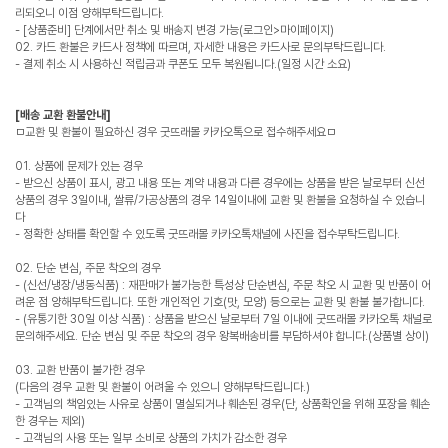
리되오니 이점 양해부탁드립니다.
- [상품준비] 단계에서만 취소 및 배송지 변경 가능(로그인>마이페이지)
02. 카드 환불은 카드사 정책에 따르며, 자세한 내용은 카드사로 문의부탁드립니다.
- 결제 취소 시 사용하신 적립금과 쿠폰도 모두 복원됩니다.(일정 시간 소요)
[배송 교환 환불안내]
ㅁ교환 및 환불이 필요하신 경우 굿뜨래몰 카카오톡으로 접수해주세요ㅁ
01. 상품에 문제가 있는 경우
- 받으신 상품이 표시, 광고 내용 또는 계약 내용과 다른 경우에는 상품을 받은 날로부터 신선
상품의 경우 3일이내, 쌀류/가공상품의 경우 14일이내에 교환 및 환불을 요청하실 수 있습니
다
- 정확한 상태를 확인할 수 있도록 굿뜨래몰 카카오톡채널에 사진을 접수부탁드립니다.
02. 단순 변심, 주문 착오의 경우
- (신선/냉장/냉동식품) : 재판매가 불가능한 특성상 단순변심, 주문 착오 시 교환 및 반품이 어
려운 점 양해부탁드립니다. 또한 개인적인 기호(맛, 모양) 등으로는 교환 및 환불 불가합니다.
- (유통기한 30일 이상 식품) : 상품을 받으신 날로부터 7일 이내에 굿뜨래몰 카카오톡 채널로
문의해주세요. 단순 변심 및 주문 착오의 경우 왕복배송비를 부담하셔야 합니다.(상품별 상이)
03. 교환 반품이 불가한 경우
(다음의 경우 교환 및 환불이 어려울 수 있으니 양해부탁드립니다.)
- 고객님의 책임있는 사유로 상품이 멸실되거나 훼손된 경우(단, 상품확인을 위해 포장을 훼손
한 경우는 제외)
- 고객님의 사용 또는 일부 소비로 상품의 가치가 감소한 경우