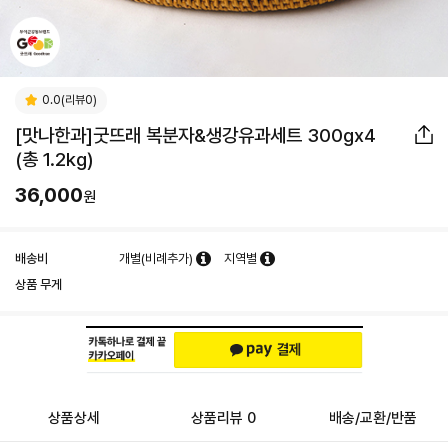
0.0(리뷰0)
[맛나한과]굿뜨래 복분자&생강유과세트 300gx4
(총 1.2kg)
36,000
원
배송비
개별(비례추가)
지역별
상품 무게
상품상세
상품리뷰 0
배송/교환/반품