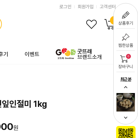
로그인
회원가입
고객센터
0
상품후기
찜한상품
굿뜨래
후기
이벤트
브랜드소개
0
장바구니
최근 본
잎인절미 1kg
000
원