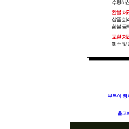
부득이 행
출고