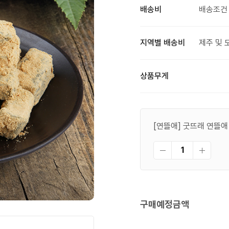
배송비
배송조건 
지역별 배송비
제주 및 
상품무게
[연뜰애] 굿뜨래 연뜰애
구매예정금액