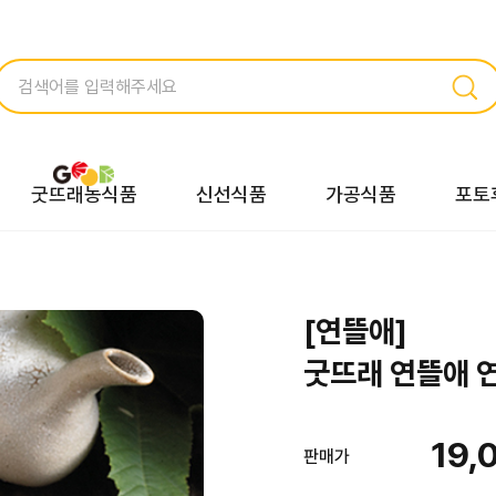
굿뜨래농식품
신선식품
가공식품
포토
[연뜰애]
굿뜨래 연뜰애 연
19,
판매가