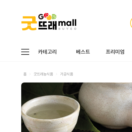
카테고리
베스트
프리미엄
홈
굿뜨래농식품
가공식품