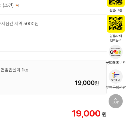
: (조건)
환불/교환
도서산간 지역 5000원
입점/대외
협력문의
굿뜨래홍보관
 연잎인절미 1kg
19,000
원
부여문화관광
TOP
19,000
원