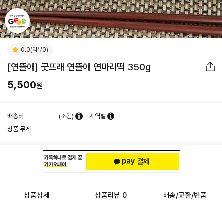
0.0(리뷰0)
[연뜰애] 굿뜨래 연뜰애 연마리떡 350g
5,500
원
배송비
(조건)
지역별
상품 무게
상품상세
상품리뷰 0
배송/교환/반품