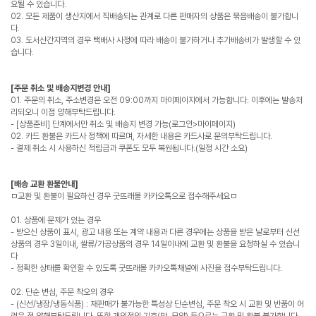
요될 수 있습니다.
02. 모든 제품이 생산지에서 직배송되는 관계로 다른 판매자의 상품은 묶음배송이 불가합니
다.
03. 도서산간지역의 경우 택배사 사정에 따라 배송이 불가하거나 추가배송비가 발생할 수 있
습니다.
[주문 취소 및 배송지변경 안내]
01. 주문의 취소, 주소변경은 오전 09:00까지 마이페이지에서 가능합니다. 이후에는 발송처
리되오니 이점 양해부탁드립니다.
- [상품준비] 단계에서만 취소 및 배송지 변경 가능(로그인>마이페이지)
02. 카드 환불은 카드사 정책에 따르며, 자세한 내용은 카드사로 문의부탁드립니다.
- 결제 취소 시 사용하신 적립금과 쿠폰도 모두 복원됩니다.(일정 시간 소요)
[배송 교환 환불안내]
ㅁ교환 및 환불이 필요하신 경우 굿뜨래몰 카카오톡으로 접수해주세요ㅁ
01. 상품에 문제가 있는 경우
- 받으신 상품이 표시, 광고 내용 또는 계약 내용과 다른 경우에는 상품을 받은 날로부터 신선
상품의 경우 3일이내, 쌀류/가공상품의 경우 14일이내에 교환 및 환불을 요청하실 수 있습니
다
- 정확한 상태를 확인할 수 있도록 굿뜨래몰 카카오톡채널에 사진을 접수부탁드립니다.
02. 단순 변심, 주문 착오의 경우
- (신선/냉장/냉동식품) : 재판매가 불가능한 특성상 단순변심, 주문 착오 시 교환 및 반품이 어
려운 점 양해부탁드립니다. 또한 개인적인 기호(맛, 모양) 등으로는 교환 및 환불 불가합니다.