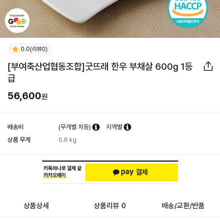
0.0(리뷰0)
[부여축산업협동조합]굿뜨래 한우 부채살 600g 1등
급
56,600
원
배송비
(무게별 차등)
지역별
상품 무게
0.6 kg
상품상세
상품리뷰 0
배송/교환/반품