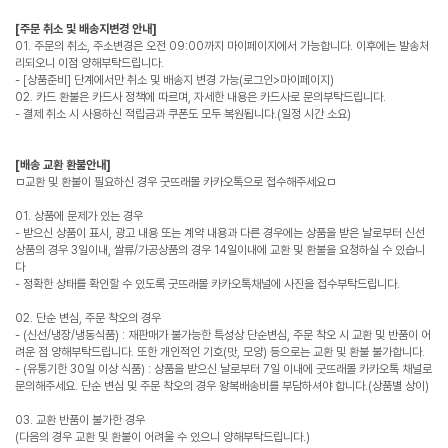
[주문 취소 및 배송지변경 안내]
01. 주문의 취소, 주소변경은 오전 09:00까지 마이페이지에서 가능합니다. 이후에는 발송처
리되오니 이점 양해부탁드립니다.
- [상품준비] 단계에서만 취소 및 배송지 변경 가능(로그인>마이페이지)
02. 카드 환불은 카드사 정책에 따르며, 자세한 내용은 카드사로 문의부탁드립니다.
- 결제 취소 시 사용하신 적립금과 쿠폰도 모두 복원됩니다.(일정 시간 소요)
[배송 교환 환불안내]
ㅁ교환 및 환불이 필요하신 경우 굿뜨래몰 카카오톡으로 접수해주세요ㅁ
01. 상품에 문제가 있는 경우
- 받으신 상품이 표시, 광고 내용 또는 계약 내용과 다른 경우에는 상품을 받은 날로부터 신선
상품의 경우 3일이내, 쌀류/가공상품의 경우 14일이내에 교환 및 환불을 요청하실 수 있습니
다
- 정확한 상태를 확인할 수 있도록 굿뜨래몰 카카오톡채널에 사진을 접수부탁드립니다.
02. 단순 변심, 주문 착오의 경우
- (신선/냉장/냉동식품) : 재판매가 불가능한 특성상 단순변심, 주문 착오 시 교환 및 반품이 어
려운 점 양해부탁드립니다. 또한 개인적인 기호(맛, 모양) 등으로는 교환 및 환불 불가합니다.
- (유통기한 30일 이상 식품) : 상품을 받으신 날로부터 7일 이내에 굿뜨래몰 카카오톡 채널로
문의해주세요. 단순 변심 및 주문 착오의 경우 왕복배송비를 부담하셔야 합니다.(상품별 상이)
03. 교환 반품이 불가한 경우
(다음의 경우 교환 및 환불이 어려울 수 있으니 양해부탁드립니다.)