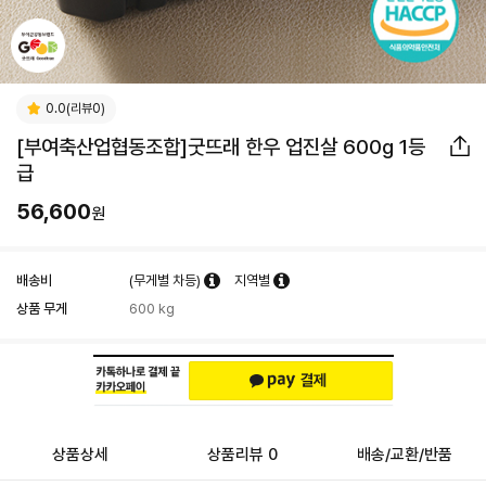
0.0(리뷰0)
[부여축산업협동조합]굿뜨래 한우 업진살 600g 1등
급
56,600
원
배송비
(무게별 차등)
지역별
상품 무게
600 kg
상품상세
상품리뷰 0
배송/교환/반품