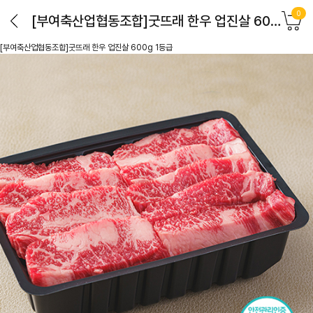
0
[부여축산업협동조합]굿뜨래 한우 업진살 600g 1등급
[부여축산업협동조합]굿뜨래 한우 업진살 600g 1등급