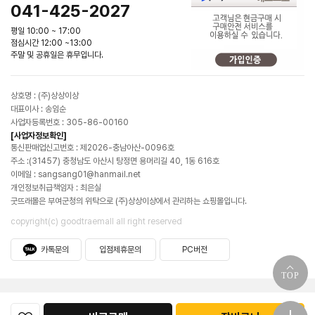
041-425-2027
평일 10:00 ~ 17:00
점심시간 12:00 ~13:00
주말 및 공휴일은 휴무입니다.
상호명 : (주)상상이상
대표이사 : 송임순
사업자등록번호 : 305-86-00160
[사업자정보확인]
통신판매업신고번호 : 제2026-충남아산-0096호
주소 :(31457) 충청남도 아산시 탕정면 용머리길 40, 1동 616호
이메일 : sangsang01@hanmail.net
개인정보취급책임자 : 최은실
굿뜨래몰은 부여군청의 위탁으로 (주)상상이상에서 관리하는 쇼핑몰입니다.
copyright(c) goodtraemall all right reserved
카톡문의
입점제휴문의
PC버전
TOP