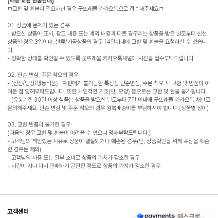
[배송 교환 환불안내]
ㅁ교환 및 환불이 필요하신 경우 굿뜨래몰 카카오톡으로 접수해주세요ㅁ
01. 상품에 문제가 있는 경우
- 받으신 상품이 표시, 광고 내용 또는 계약 내용과 다른 경우에는 상품을 받은 날로부터 신선
상품의 경우 3일이내, 쌀류/가공상품의 경우 14일이내에 교환 및 환불을 요청하실 수 있습니
다
- 정확한 상태를 확인할 수 있도록 굿뜨래몰 카카오톡채널에 사진을 접수부탁드립니다.
02. 단순 변심, 주문 착오의 경우
- (신선/냉장/냉동식품) : 재판매가 불가능한 특성상 단순변심, 주문 착오 시 교환 및 반품이 어
려운 점 양해부탁드립니다. 또한 개인적인 기호(맛, 모양) 등으로는 교환 및 환불 불가합니다.
- (유통기한 30일 이상 식품) : 상품을 받으신 날로부터 7일 이내에 굿뜨래몰 카카오톡 채널로
문의해주세요. 단순 변심 및 주문 착오의 경우 왕복배송비를 부담하셔야 합니다.(상품별 상이)
03. 교환 반품이 불가한 경우
(다음의 경우 교환 및 환불이 어려울 수 있으니 양해부탁드립니다.)
- 고객님의 책임있는 사유로 상품이 멸실되거나 훼손된 경우(단, 상품확인을 위해 포장을 훼손
한 경우는 제외)
- 고객님의 사용 또는 일부 소비로 상품의 가치가 감소한 경우
- 시간이 지나 다시 판매하기 곤란할 정도로 상품의 가치가 감소한 경우
고객센터