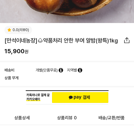
0.0(리뷰0)
[만석이네농장]🌰약품처리 안한 부여 알밤(왕특)1kg
15,900
원
배송비
개별(단품무료)
지역별
상품 무게
상품상세
상품리뷰 0
배송/교환/반품