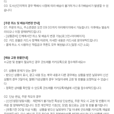
다.
03. 도서산간지역의 경우 택배사 사정에 따라 배송이 불가하거나 추가배송비가 발생할 수 있
습니다.
[주문 취소 및 배송지변경 안내]
01. 주문의 취소, 주소변경은 오전 09:00까지 마이페이지에서 가능합니다. 이후에는 발송처
리되오니 이점 양해부탁드립니다.
- [상품준비] 단계에서만 취소 및 배송지 변경 가능(로그인>마이페이지)
02. 카드 환불은 카드사 정책에 따르며, 자세한 내용은 카드사로 문의부탁드립니다.
- 결제 취소 시 사용하신 적립금과 쿠폰도 모두 복원됩니다.(일정 시간 소요)
[배송 교환 환불안내]
ㅁ교환 및 환불이 필요하신 경우 굿뜨래몰 카카오톡으로 접수해주세요ㅁ
01. 상품에 문제가 있는 경우
- 받으신 상품이 표시, 광고 내용 또는 계약 내용과 다른 경우에는 상품을 받은 날로부터 신선
상품의 경우 3일이내, 쌀류/가공상품의 경우 14일이내에 교환 및 환불을 요청하실 수 있습니
다
- 정확한 상태를 확인할 수 있도록 굿뜨래몰 카카오톡채널에 사진을 접수부탁드립니다.
02. 단순 변심, 주문 착오의 경우
- (신선/냉장/냉동식품) : 재판매가 불가능한 특성상 단순변심, 주문 착오 시 교환 및 반품이 어
려운 점 양해부탁드립니다. 또한 개인적인 기호(맛, 모양) 등으로는 교환 및 환불 불가합니다.
- (유통기한 30일 이상 식품) : 상품을 받으신 날로부터 7일 이내에 굿뜨래몰 카카오톡 채널로