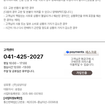
문의해주세요. 단순 변심 및 주문 착오의 경우 왕복배송비를 부담하셔야 합니다.(상품별 상이)
03. 교환 반품이 불가한 경우
(다음의 경우 교환 및 환불이 어려울 수 있으니 양해부탁드립니다.)
- 고객님의 책임있는 사유로 상품이 멸실되거나 훼손된 경우(단, 상품확인을 위해 포장을 훼손
한 경우는 제외)
- 고객님의 사용 또는 일부 소비로 상품의 가치가 감소한 경우
- 시간이 지나 다시 판매하기 곤란할 정도로 상품의 가치가 감소한 경우
고객센터
041-425-2027
평일 10:00 ~ 17:00
점심시간 12:00 ~13:00
주말 및 공휴일은 휴무입니다.
상호명 : (주)상상이상
대표이사 : 송임순
사업자등록번호 : 305-86-00160
[사업자정보확인]
통신판매업신고번호 : 제2026-충남아산-0096호