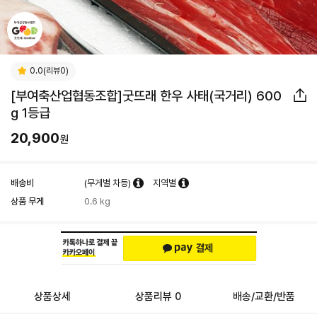
0.0(리뷰0)
[부여축산업협동조합]굿뜨래 한우 사태(국거리) 600
g 1등급
20,900
원
배송비
(무게별 차등)
지역별
상품 무게
0.6 kg
상품상세
상품리뷰 0
배송/교환/반품