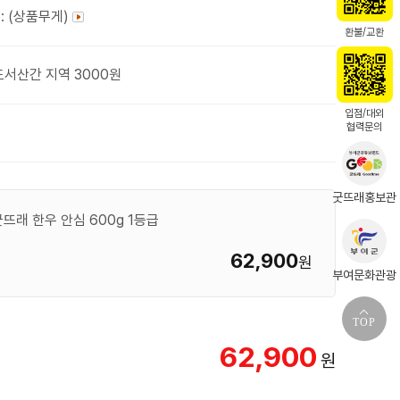
: (상품무게)
환불/교환
도서산간 지역 3000원
입점/대외
협력문의
굿뜨래홍보관
래 한우 안심 600g 1등급
62,900
원
부여문화관광
TOP
62,900
원