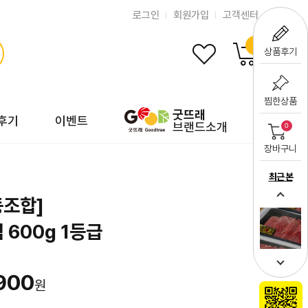
로그인
회원가입
고객센터
0
상품후기
찜한상품
굿뜨래
후기
이벤트
브랜드소개
0
장바구니
최근 본
조합]
 600g 1등급
900
원