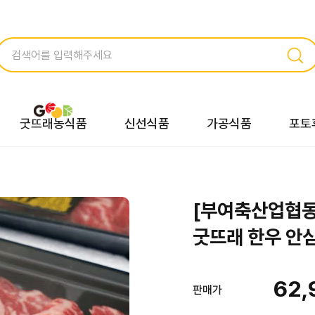
굿뜨래농식품
신선식품
가공식품
포토
[부여축산업협동
굿뜨래 한우 안심
62,
판매가