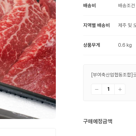
배송비
배송조건 
지역별 배송비
제주 및 
상품무게
0.6 kg
[부여축산업협동조합]굿뜨
구매예정금액