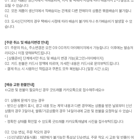
01. 모든 제품은 생산지에서 직배송되며, 지역 및 택배사 사정에 따라 배송까지 2~5일정도 소
요될 수 있습니다.
02. 모든 제품이 생산지에서 직배송되는 관계로 다른 판매자의 상품은 묶음배송이 불가합니
다.
03. 도서산간지역의 경우 택배사 사정에 따라 배송이 불가하거나 추가배송비가 발생할 수 있
습니다.
[주문 취소 및 배송지변경 안내]
01. 주문의 취소, 주소변경은 오전 09:00까지 마이페이지에서 가능합니다. 이후에는 발송처
리되오니 이점 양해부탁드립니다.
- [상품준비] 단계에서만 취소 및 배송지 변경 가능(로그인>마이페이지)
02. 카드 환불은 카드사 정책에 따르며, 자세한 내용은 카드사로 문의부탁드립니다.
- 결제 취소 시 사용하신 적립금과 쿠폰도 모두 복원됩니다.(일정 시간 소요)
[배송 교환 환불안내]
ㅁ교환 및 환불이 필요하신 경우 굿뜨래몰 카카오톡으로 접수해주세요ㅁ
01. 상품에 문제가 있는 경우
- 받으신 상품이 표시, 광고 내용 또는 계약 내용과 다른 경우에는 상품을 받은 날로부터 신선
상품의 경우 3일이내, 쌀류/가공상품의 경우 14일이내에 교환 및 환불을 요청하실 수 있습니
다
- 정확한 상태를 확인할 수 있도록 굿뜨래몰 카카오톡채널에 사진을 접수부탁드립니다.
02. 단순 변심, 주문 착오의 경우
- (신선/냉장/냉동식품) : 재판매가 불가능한 특성상 단순변심, 주문 착오 시 교환 및 반품이 어