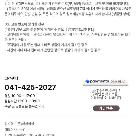
려운 점 양해부탁드립니다. 또한 개인적인 기호(맛, 모양) 등으로는 교환 및 환불 불가합니다.
- (유통기한 30일 이상 식품) : 상품을 받으신 날로부터 7일 이내에 굿뜨래몰 카카오톡 채널로
문의해주세요. 단순 변심 및 주문 착오의 경우 왕복배송비를 부담하셔야 합니다.(상품별 상이)
03. 교환 반품이 불가한 경우
(다음의 경우 교환 및 환불이 어려울 수 있으니 양해부탁드립니다.)
- 고객님의 책임있는 사유로 상품이 멸실되거나 훼손된 경우(단, 상품확인을 위해 포장을 훼손
한 경우는 제외)
- 고객님의 사용 또는 일부 소비로 상품의 가치가 감소한 경우
- 시간이 지나 다시 판매하기 곤란할 정도로 상품의 가치가 감소한 경우
고객센터
041-425-2027
평일 10:00 ~ 17:00
점심시간 12:00 ~13:00
주말 및 공휴일은 휴무입니다.
상호명 : (주)상상이상
대표이사 : 송임순
사업자등록번호 : 305-86-00160