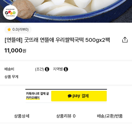
0.0(리뷰0)
[연뜰애] 굿뜨래 연뜰애 우리쌀떡국떡 500gx2팩
11,000
원
배송비
(조건)
지역별
상품 무게
상품상세
상품리뷰 0
배송/교환/반품