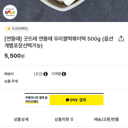
0.0(리뷰0)
[연뜰애] 굿뜨래 연뜰애 우리쌀떡볶이떡 500g (옵션
개별포장선택가능)
5,500
원
배송비
(조건)
지역별
상품 무게
상품상세
상품리뷰 0
배송/교환/반품