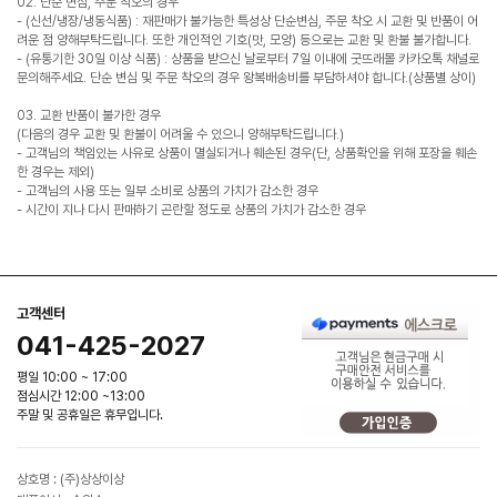
02. 단순 변심, 주문 착오의 경우
- (신선/냉장/냉동식품) : 재판매가 불가능한 특성상 단순변심, 주문 착오 시 교환 및 반품이 어
려운 점 양해부탁드립니다. 또한 개인적인 기호(맛, 모양) 등으로는 교환 및 환불 불가합니다.
- (유통기한 30일 이상 식품) : 상품을 받으신 날로부터 7일 이내에 굿뜨래몰 카카오톡 채널로
문의해주세요. 단순 변심 및 주문 착오의 경우 왕복배송비를 부담하셔야 합니다.(상품별 상이)
03. 교환 반품이 불가한 경우
(다음의 경우 교환 및 환불이 어려울 수 있으니 양해부탁드립니다.)
- 고객님의 책임있는 사유로 상품이 멸실되거나 훼손된 경우(단, 상품확인을 위해 포장을 훼손
한 경우는 제외)
- 고객님의 사용 또는 일부 소비로 상품의 가치가 감소한 경우
- 시간이 지나 다시 판매하기 곤란할 정도로 상품의 가치가 감소한 경우
고객센터
041-425-2027
평일 10:00 ~ 17:00
점심시간 12:00 ~13:00
주말 및 공휴일은 휴무입니다.
상호명 : (주)상상이상