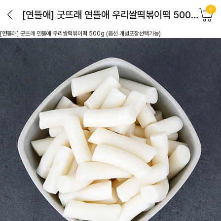
0
[연뜰애] 굿뜨래 연뜰애 우리쌀떡볶이떡 500g (옵션 개별포장선택가능)
[연뜰애] 굿뜨래 연뜰애 우리쌀떡볶이떡 500g (옵션 개별포장선택가능)