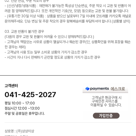
02. 단순 변심, 주문 착오의 경우
- (신선/냉장/냉동식품) : 재판매가 불가능한 특성상 단순변심, 주문 착오 시 교환 및 반품이 어
려운 점 양해부탁드립니다. 또한 개인적인 기호(맛, 모양) 등으로는 교환 및 환불 불가합니다.
- (유통기한 30일 이상 식품) : 상품을 받으신 날로부터 7일 이내에 굿뜨래몰 카카오톡 채널로
문의해주세요. 단순 변심 및 주문 착오의 경우 왕복배송비를 부담하셔야 합니다.(상품별 상이)
03. 교환 반품이 불가한 경우
(다음의 경우 교환 및 환불이 어려울 수 있으니 양해부탁드립니다.)
- 고객님의 책임있는 사유로 상품이 멸실되거나 훼손된 경우(단, 상품확인을 위해 포장을 훼손
한 경우는 제외)
- 고객님의 사용 또는 일부 소비로 상품의 가치가 감소한 경우
- 시간이 지나 다시 판매하기 곤란할 정도로 상품의 가치가 감소한 경우
고객센터
041-425-2027
평일 10:00 ~ 17:00
점심시간 12:00 ~13:00
주말 및 공휴일은 휴무입니다.
상호명 : (주)상상이상