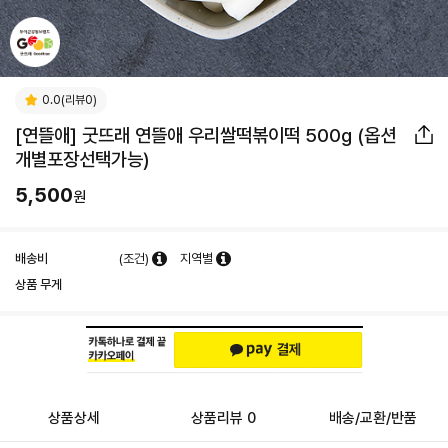
0.0(리뷰0)
[연뜰애] 굿뜨래 연뜰애 우리쌀떡볶이떡 500g (옵션
개별포장선택가능)
5,500
원
배송비
(조건)
지역별
상품 무게
상품상세
상품리뷰 0
배송/교환/반품