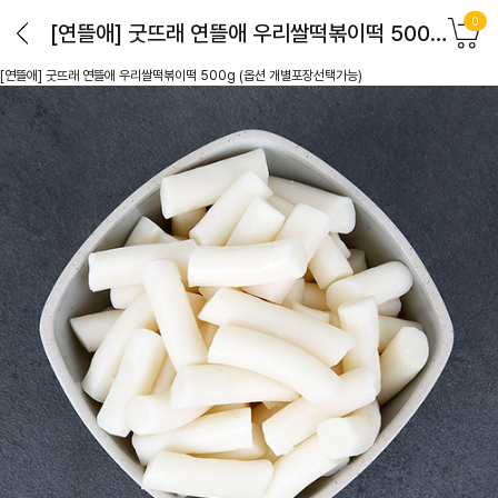
0
[연뜰애] 굿뜨래 연뜰애 우리쌀떡볶이떡 500g (옵션 개별포장선택가능)
[연뜰애] 굿뜨래 연뜰애 우리쌀떡볶이떡 500g (옵션 개별포장선택가능)