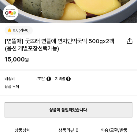
0.0(리뷰0)
[연뜰애] 굿뜨래 연뜰애 연자단떡국떡 500gx2팩
(옵션 개별포장선택가능)
15,000
원
배송비
(조건)
지역별
상품 무게
상품이 품절되었습니다.
상품상세
상품리뷰 0
배송/교환/반품