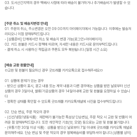
03. 도서산간지역의 경우 택배사 사정에 따라 배송이 불가하거나 추가배송비가 발생할 수 있
습니다.
[주문 취소 및 배송지변경 안내]
01. 주문의 취소, 주소변경은 오전 09:00까지 마이페이지에서 가능합니다. 이후에는 발송처
리되오니 이점 양해부탁드립니다.
- [상품준비] 단계에서만 취소 및 배송지 변경 가능(로그인>마이페이지)
02. 카드 환불은 카드사 정책에 따르며, 자세한 내용은 카드사로 문의부탁드립니다.
- 결제 취소 시 사용하신 적립금과 쿠폰도 모두 복원됩니다.(일정 시간 소요)
[배송 교환 환불안내]
ㅁ교환 및 환불이 필요하신 경우 굿뜨래몰 카카오톡으로 접수해주세요ㅁ
01. 상품에 문제가 있는 경우
- 받으신 상품이 표시, 광고 내용 또는 계약 내용과 다른 경우에는 상품을 받은 날로부터 신선
상품의 경우 3일이내, 쌀류/가공상품의 경우 14일이내에 교환 및 환불을 요청하실 수 있습니
다
- 정확한 상태를 확인할 수 있도록 굿뜨래몰 카카오톡채널에 사진을 접수부탁드립니다.
02. 단순 변심, 주문 착오의 경우
- (신선/냉장/냉동식품) : 재판매가 불가능한 특성상 단순변심, 주문 착오 시 교환 및 반품이 어
려운 점 양해부탁드립니다. 또한 개인적인 기호(맛, 모양) 등으로는 교환 및 환불 불가합니다.
- (유통기한 30일 이상 식품) : 상품을 받으신 날로부터 7일 이내에 굿뜨래몰 카카오톡 채널로
문의해주세요. 단순 변심 및 주문 착오의 경우 왕복배송비를 부담하셔야 합니다.(상품별 상이)