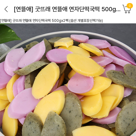
0
[연뜰애] 굿뜨래 연뜰애 연자단떡국떡 500gx2팩 (옵션 개별포장선택가능)
[연뜰애] 굿뜨래 연뜰애 연자단떡국떡 500gx2팩 (옵션 개별포장선택가능)