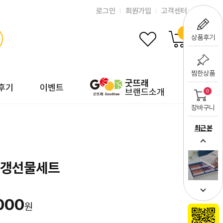
로그인
회원가입
고객센터
0
상품후기
찜한상품
굿뜨래
후기
이벤트
브랜드소개
0
장바구니
최근 본
양갱선물세트
000
원