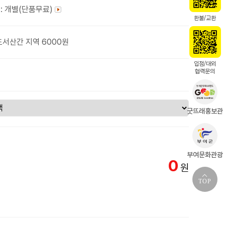
: 개별(단품무료)
환불/교환
도서산간 지역 6000원
입점/대외
협력문의
굿뜨래홍보관
부여문화관광
0
원
TOP