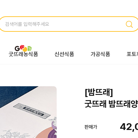
굿뜨래농식품
신선식품
가공식품
포토
[밤뜨래]
굿뜨래 밤뜨래
42,
판매가