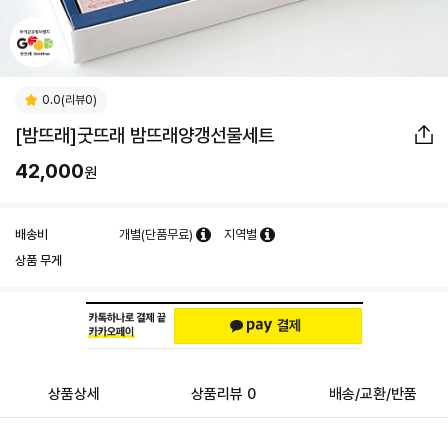
0.0(리뷰0)
[밤뜨래]굿뜨래 밤뜨래양갱선물세트
42,000
원
배송비
개별(단품무료)
지역별
상품 무게
상품상세
상품리뷰 0
배송/교환/반품