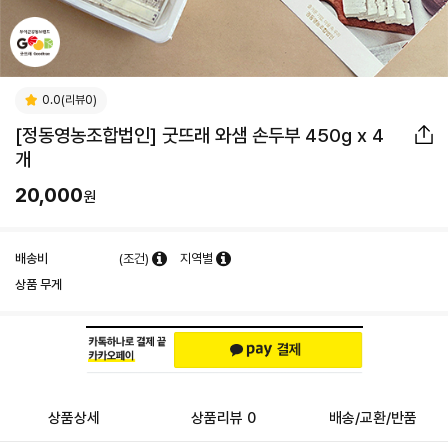
0.0(리뷰0)
[정동영농조합법인] 굿뜨래 와샘 손두부 450g x 4
개
20,000
원
배송비
(조건)
지역별
상품 무게
상품상세
상품리뷰 0
배송/교환/반품