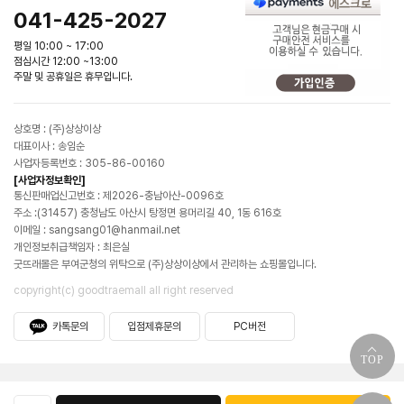
041-425-2027
평일 10:00 ~ 17:00
점심시간 12:00 ~13:00
주말 및 공휴일은 휴무입니다.
상호명 : (주)상상이상
대표이사 : 송임순
사업자등록번호 : 305-86-00160
[사업자정보확인]
통신판매업신고번호 : 제2026-충남아산-0096호
주소 :(31457) 충청남도 아산시 탕정면 용머리길 40, 1동 616호
이메일 : sangsang01@hanmail.net
개인정보취급책임자 : 최은실
굿뜨래몰은 부여군청의 위탁으로 (주)상상이상에서 관리하는 쇼핑몰입니다.
copyright(c) goodtraemall all right reserved
카톡문의
입점제휴문의
PC버전
TOP