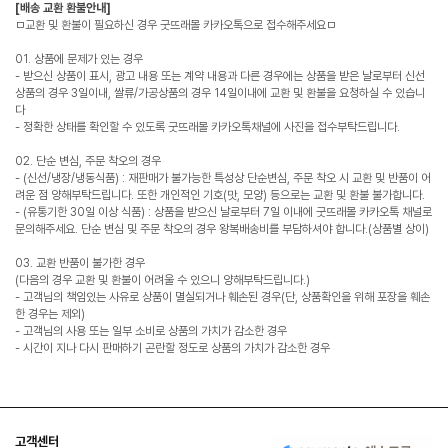
[배송 교환 환불안내]
ㅁ교환 및 환불이 필요하신 경우 굿뜨래몰 카카오톡으로 접수해주세요ㅁ
01. 상품에 문제가 있는 경우
- 받으신 상품이 표시, 광고 내용 또는 계약 내용과 다른 경우에는 상품을 받은 날로부터 신선
상품의 경우 3일이내, 쌀류/가공상품의 경우 14일이내에 교환 및 환불을 요청하실 수 있습니
다
- 정확한 상태를 확인할 수 있도록 굿뜨래몰 카카오톡채널에 사진을 접수부탁드립니다.
02. 단순 변심, 주문 착오의 경우
- (신선/냉장/냉동식품) : 재판매가 불가능한 특성상 단순변심, 주문 착오 시 교환 및 반품이 어
려운 점 양해부탁드립니다. 또한 개인적인 기호(맛, 모양) 등으로는 교환 및 환불 불가합니다.
- (유통기한 30일 이상 식품) : 상품을 받으신 날로부터 7일 이내에 굿뜨래몰 카카오톡 채널로
문의해주세요. 단순 변심 및 주문 착오의 경우 왕복배송비를 부담하셔야 합니다.(상품별 상이)
03. 교환 반품이 불가한 경우
(다음의 경우 교환 및 환불이 어려울 수 있으니 양해부탁드립니다.)
- 고객님의 책임있는 사유로 상품이 멸실되거나 훼손된 경우(단, 상품확인을 위해 포장을 훼손
한 경우는 제외)
- 고객님의 사용 또는 일부 소비로 상품의 가치가 감소한 경우
- 시간이 지나 다시 판매하기 곤란할 정도로 상품의 가치가 감소한 경우
고객센터