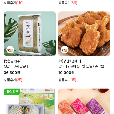
상품후기
(110)
상품후기
(66)
[농협양곡(주)]
[㈜성신비엔에프]
평안미10kg 단일미
굿뜨래 귀요미 붕어빵 (단팥 / 슈크림)
36,500원
10,000원
상품후기
(35)
상품후기
(15)
19%할인