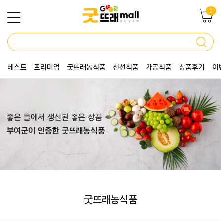
0
베스트
프리미엄
굿뜨래농식품
신선식품
가공식품
상품후기
이
굿뜨래농식품