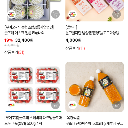
[부여군지역농협조합공동사업법인]
[밤뜨래]
굿뜨래 머스크 멜론 8kg내외
달고달디단 밤양갱/팥양갱/고구마양갱
19%
32,400원
4,000원
40,000원
상품후기
(11)
상품후기
(31)
[부여조공]굿뜨래 스테비아 대추방울토마
[옥경식품]
토 단마토(빨강) 500g 4팩
굿뜨래 단호박식혜 500ml (3개부터 구입