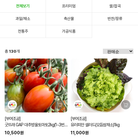
전체보기
프리미엄
쌀/잡곡
과일/채소
축산물
반찬/장류
전통주
가공식품
총
130
개
[부여조공]
[부여조공]
굿뜨래 GAP 대추방울토마토2kg(1~3번
유러피안 샐러드(모듬쌈채소)1kg
과 램덤과)
10,500원
11,000원