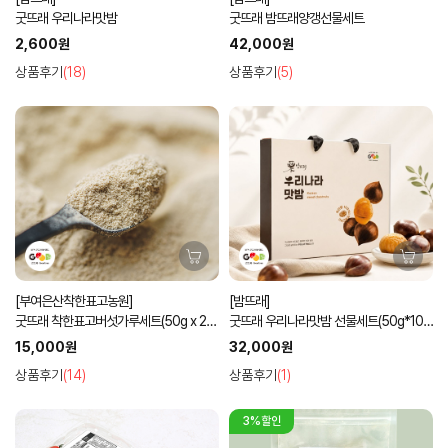
굿뜨래 우리나라맛밤
굿뜨래 밤뜨래양갱선물세트
2,600원
42,000원
상품후기
(18)
상품후기
(5)
[부여은산착한표고농원]
[밤뜨래]
굿뜨래 착한표고버섯가루세트(50g x 2
굿뜨래 우리나라맛밤 선물세트(50g*10
개)
입)
15,000원
32,000원
상품후기
(14)
상품후기
(1)
3%할인