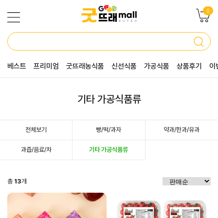
0
베스트
프리미엄
굿뜨래농식품
신선식품
가공식품
상품후기
이
기타 가공식품류
전체보기
빵/떡/과자
약과/한과/유과
과즙/음료/차
기타 가공식품류
총
13
개