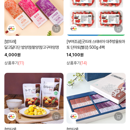
[밤뜨래]
[부여조공]굿뜨래 스테비아 대추방울토마
달고달디단 밤양갱/팥양갱/고구마양갱
토 단마토(빨강) 500g 4팩
4,000원
14,100원
상품후기
(11)
상품후기
(14)
[밤뜨래]
[밤뜨래]