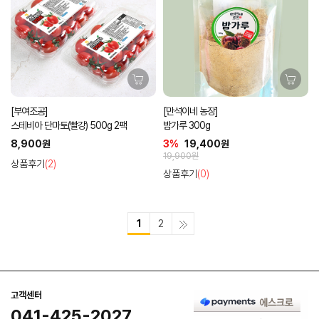
[부여조공]
[만석이네 농장]
스테비아 단마토(빨강) 500g 2팩
밤가루 300g
8,900원
3%
19,400원
19,900원
상품후기
(2)
상품후기
(0)
1
2
고객센터
041-425-2027