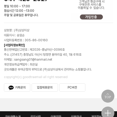
평일 10:00 ~ 17:00
점심시간 12:00 ~13:00
주말 및 공휴일은 휴무입니다.
상호명 : (주)상상이상
대표이사 : 송임순
사업자등록번호 : 305-86-00160
[사업자정보확인]
통신판매업신고번호 : 제2026-충남아산-0096호
주소 :(31457) 충청남도 아산시 탕정면 용머리길 40, 1동 616호
이메일 : sangsang01@hanmail.net
개인정보취급책임자 : 최은실
굿뜨래몰은 부여군청의 위탁으로 (주)상상이상에서 관리하는 쇼핑몰입니다.
copyright(c) goodtraemall all right reserved
카톡문의
입점제휴문의
PC버전
TOP
굿뜨래몰소개
공지사항
이용약관
이용안내
개인정보처리방침