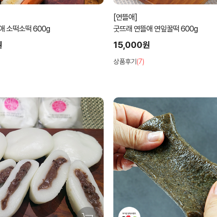
[연뜰애]
애 소떡소떡 600g
굿뜨래 연뜰애 연잎꿀떡 600g
원
15,000원
상품후기
(7)