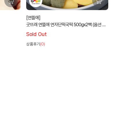
[연뜰애]
굿뜨래 연뜰애 연자단떡국떡 500gx2팩 (옵션 개
별포장선택가능)
Sold Out
상품후기
(0)