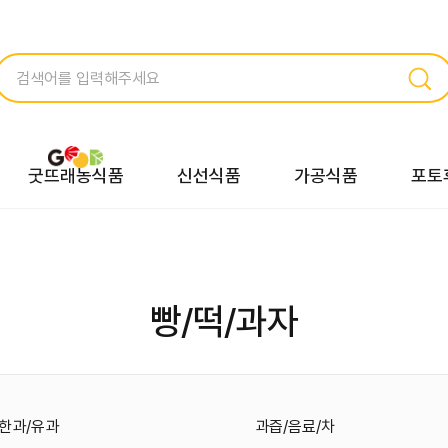
굿뜨래농식품
신선식품
가공식품
포토
빵/떡/과자
/한과/유과
과즙/음료/차