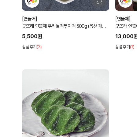
[연뜰애]
[연뜰애]
굿뜨래 연뜰애 우리쌀떡볶이떡 500g (옵션 개별
굿뜨래 연뜰애
포장선택가능)
5,500원
13,000
상품후기
(3)
상품후기
(1)