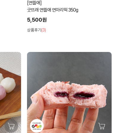
[연뜰애]
굿뜨래 연뜰애 연마리떡 350g
5,500원
상품후기
(3)