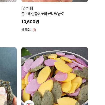
[연뜰애]
굿뜨래 연뜰애 토마토떡 80g*7
10,600원
상품후기
(1)