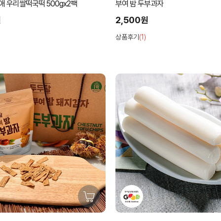
애 우리쌀떡국떡 500gx2팩
부여 밤 두부과자
원
2,500원
상품후기
(1)