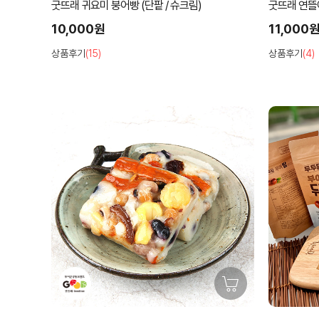
굿뜨래 귀요미 붕어빵 (단팥 / 슈크림)
굿뜨래 연뜰
10,000원
11,000
상품후기
(15)
상품후기
(4)