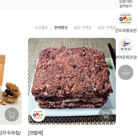
입점/대외
협력문의
신상품순
판매량순
높은 가격순
낮은 가격순
굿뜨래홍보관
부여문화관광
TOP
감자 두부칩/
[연뜰애]