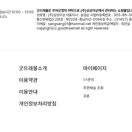
굿뜨래몰은 부여군청의 위탁으로 (주)상상이상에서 관리하는 쇼핑몰입니
 점심시간 12:00 ~ 13:00
상호명 : (주)상상이상
대표이사 : 송임순
사업자등록번호 : 305-86-0
입니다.
통신판매업신고번호 : 제2026-충남아산-0096호
주소 : (31457)
이메일 : sangsang01@hanmail.net
개인정보취급책임자 : 최은실
copyright(c) goodtraemall all right reserved
굿뜨래몰소개
마이페이지
이용약관
1:1문의
주문배송 조회
이용안내
쿠폰
개인정보처리방침