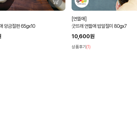
[연뜰애]
 앙금절편 65gⅹ10
굿뜨래 연뜰애 밥알절미 80gⅹ7
원
10,600원
상품후기
(1)