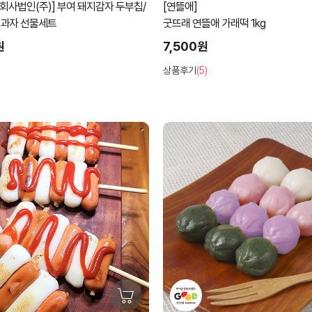
회사법인(주)] 부여 돼지감자 두부칩/
[연뜰애]
부과자 선물세트
굿뜨래 연뜰애 가래떡 1kg
원
7,500원
상품후기
(5)