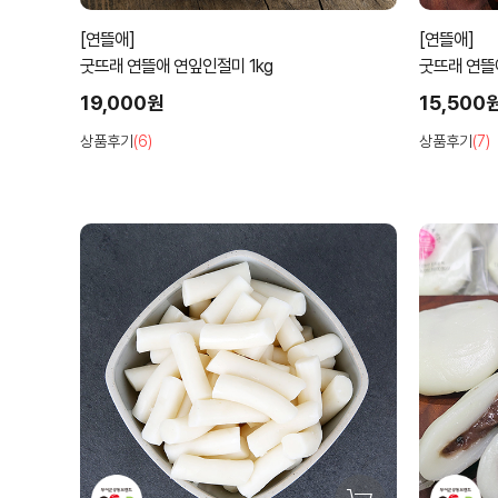
[연뜰애]
[연뜰애]
굿뜨래 연뜰애 연잎인절미 1kg
굿뜨래 연뜰
19,000원
15,500
상품후기
(6)
상품후기
(7)