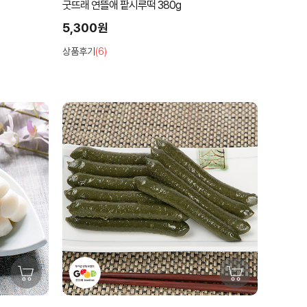
굿뜨래 연뜰애 팥시루떡 380g
5,300원
상품후기
(6)