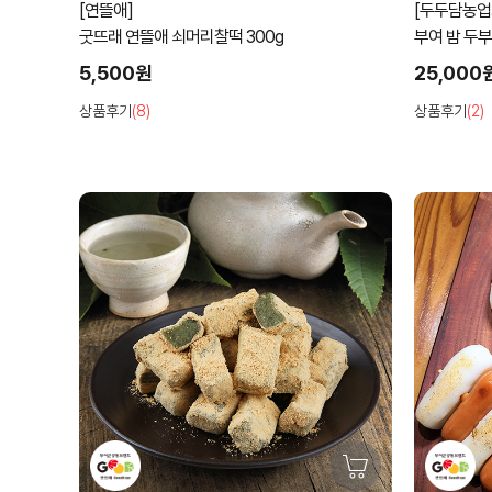
[연뜰애]
[두두담농업
굿뜨래 연뜰애 쇠머리찰떡 300g
부여 밤 두
5,500원
25,000
상품후기
(8)
상품후기
(2)