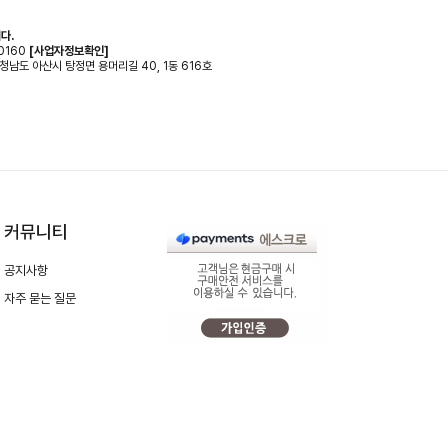
다.
0160
[사업자정보확인]
 충청남도 아산시 탕정면 용머리길 40, 1동 616호
커뮤니티
공지사항
자주 묻는 질문