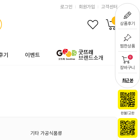
로그인
회원가입
고객센터
0
상품후기
찜한상품
굿뜨래
후기
이벤트
브랜드소개
0
장바구니
최근 본
환불/교환
기타 가공식품류