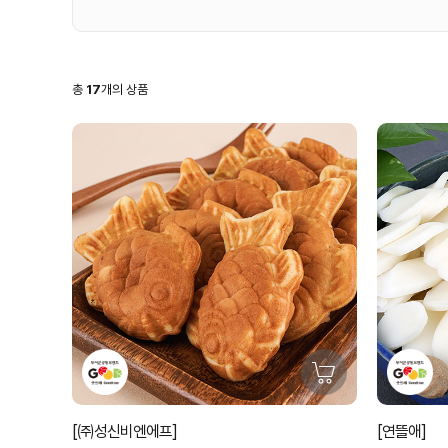
총
17
개의 상품
[㈜성신비엔에프]
[연뜰애]