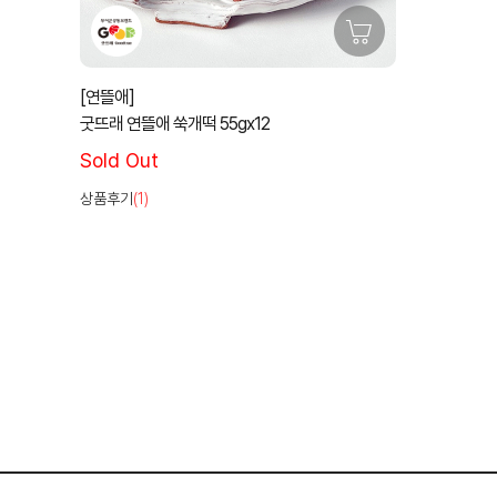
[연뜰애]
굿뜨래 연뜰애 쑥개떡 55gⅹ12
Sold Out
상품후기
(1)