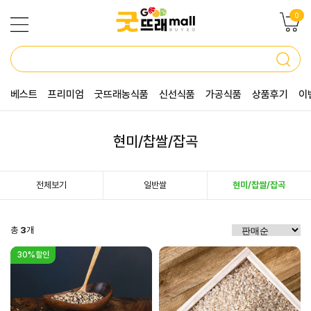
0
베스트
프리미엄
굿뜨래농식품
신선식품
가공식품
상품후기
이
현미/찹쌀/잡곡
전체보기
일반쌀
현미/찹쌀/잡곡
총
3
개
30%할인