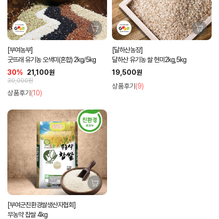
[부여농부]
[달하산농장]
굿뜨래 유기농 오색미(혼합) 2kg/5kg
달하산 유기농 쌀 현미2kg,5kg
30%
21,100원
19,500원
30,000원
상품후기
(9)
상품후기
(10)
[부여군친환경쌀생산자협회]
무농약 찹쌀 4kg