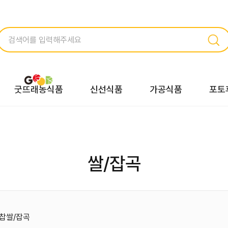
굿뜨래농식품
신선식품
가공식품
포토
쌀/잡곡
/찹쌀/잡곡