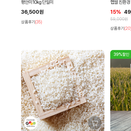
평안미10kg 단일미
햅쌀 친환경
36,500원
15%
49
59,000원
상품후기
(35)
상품후기
(20
39%할인