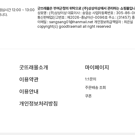
굿뜨래몰은 부여군청의 위탁으로 (주)상상이상에서 관리하는 쇼핑몰입니
 점심시간 12:00 ~ 13:00
상호명 : (주)상상이상
대표이사 : 송임순
사업자등록번호 : 305-86-0
입니다.
통신판매업신고번호 : 제2026-충남아산-0096호
주소 : (31457)
이메일 : sangsang01@hanmail.net
개인정보취급책임자 : 최은실
copyright(c) goodtraemall all right reserved
굿뜨래몰소개
마이페이지
이용약관
1:1문의
주문배송 조회
이용안내
쿠폰
개인정보처리방침