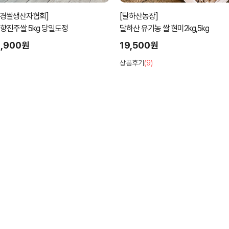
환경쌀생산자협회]
[달하산농장]
 향진주쌀 5kg 당일도정
달하산 유기농 쌀 현미2kg,5kg
3,900원
19,500원
상품후기
(9)