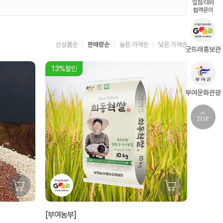
입점/대외
협력문의
신상품순
판매량순
높은 가격순
낮은 가격순
굿뜨래홍보관
13%할인
부여문화관광
TOP
[부여농부]