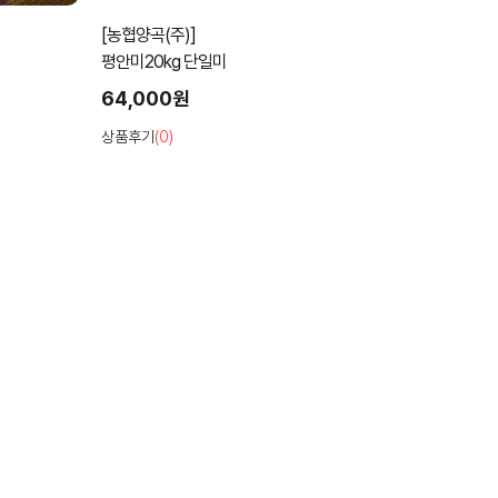
[농협양곡(주)]
평안미20kg 단일미
64,000원
상품후기
(0)