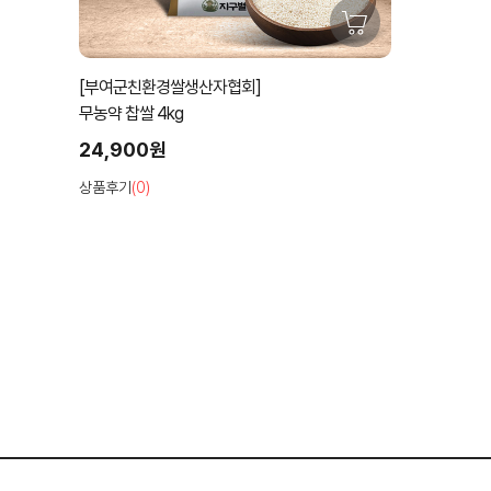
[부여군친환경쌀생산자협회]
무농약 찹쌀 4kg
24,900원
상품후기
(0)