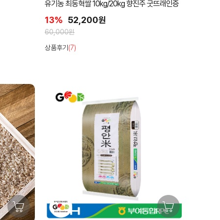
유기농 최동혁쌀 10kg/20kg 향진주 굿뜨래인증
13%
52,200원
60,000원
상품후기
(7)