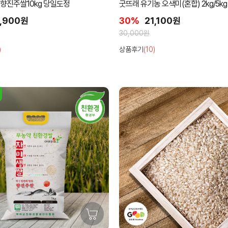
 향진주쌀10kg 당일도정
굿뜨래 유기농 오색미(혼합) 2kg/5kg
,900원
30%
21,100원
30,000원
)
상품후기
(10)