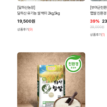
[달하산농장]
[부여군친
달하산 유기농 쌀 백미 2kg,5kg
햅쌀 친환경
19,500원
39%
2
39,000원
상품후기
(9)
상품후기
(1)