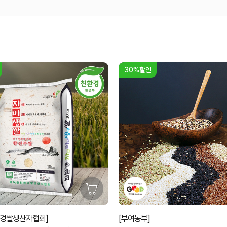
30%할인
환경쌀생산자협회]
[부여농부]