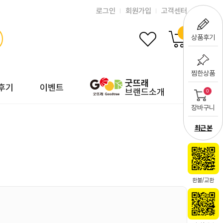
로그인
회원가입
고객센터
0
상품후기
찜한상품
굿뜨래
후기
이벤트
브랜드소개
0
장바구니
최근 본
환불/교환