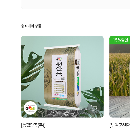
총
9
개의 상품
15%할인
[농협양곡(주)]
[부여군친