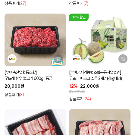
상품후기
(27)
상품후기
(7)
12%할인
[부여축산업협동조합]
[부여군지역농협조합공동사업법인]
굿뜨래 한우 불고기 600g 1등급
굿뜨래 머스크 멜론 2개입(4kg내외)
20,900원
12%
22,000원
25,000원
상품후기
(31)
상품후기
(24)