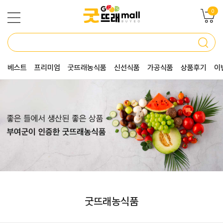
0
베스트
프리미엄
굿뜨래농식품
신선식품
가공식품
상품후기
이
굿뜨래농식품