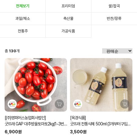
전체보기
프리미엄
쌀/잡곡
과일/채소
축산물
반찬/장류
전통주
가공식품
총
130
개
[(주)영파머스농업회사법인]
[옥경식품]
굿뜨래 GAP 대추방울토마토2kg(1~3번
굿뜨래 전통식혜 500ml (3개부터구입가
과)
능)
6,900원
3,500원