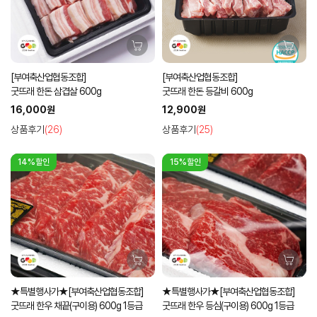
[부여축산업협동조합]
[부여축산업협동조합]
굿뜨래 한돈 삼겹살 600g
굿뜨래 한돈 등갈비 600g
16,000원
12,900원
상품후기
(26)
상품후기
(25)
14%할인
15%할인
★특별행사가★[부여축산업협동조합]
★특별행사가★[부여축산업협동조합]
굿뜨래 한우 채끝(구이용) 600g 1등급
굿뜨래 한우 등심(구이용) 600g 1등급