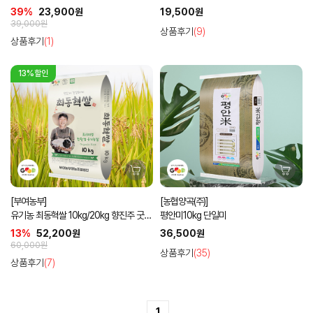
39%
23,900원
19,500원
39,000원
상품후기
(9)
상품후기
(1)
13%할인
[부여농부]
[농협양곡(주)]
유기농 최동혁쌀 10kg/20kg 향진주 굿뜨
평안미10kg 단일미
래인증
13%
52,200원
36,500원
60,000원
상품후기
(35)
상품후기
(7)
1