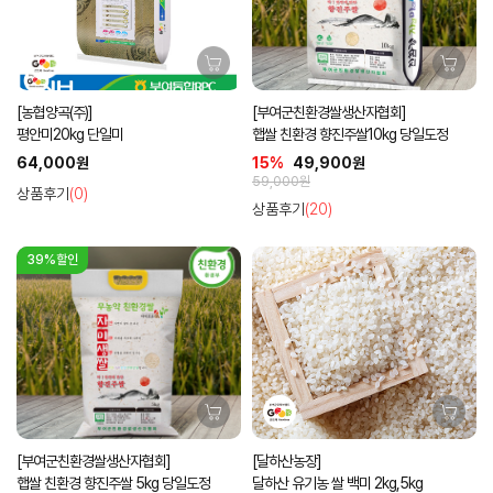
[농협양곡(주)]
[부여군친환경쌀생산자협회]
평안미20kg 단일미
햅쌀 친환경 향진주쌀10kg 당일도정
64,000원
15%
49,900원
59,000원
상품후기
(0)
상품후기
(20)
39%할인
[부여군친환경쌀생산자협회]
[달하산농장]
햅쌀 친환경 향진주쌀 5kg 당일도정
달하산 유기농 쌀 백미 2kg,5kg