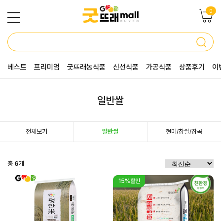
0
베스트
프리미엄
굿뜨래농식품
신선식품
가공식품
상품후기
이
일반쌀
전체보기
일반쌀
현미/찹쌀/잡곡
총
6
개
15%할인