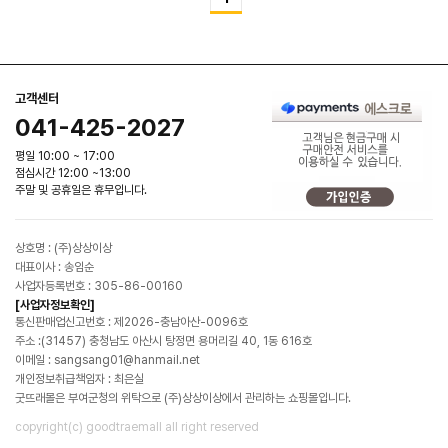
고객센터
041-425-2027
평일 10:00 ~ 17:00
점심시간 12:00 ~13:00
주말 및 공휴일은 휴무입니다.
상호명 : (주)상상이상
대표이사 : 송임순
사업자등록번호 : 305-86-00160
[사업자정보확인]
통신판매업신고번호 : 제2026-충남아산-0096호
주소 :(31457) 충청남도 아산시 탕정면 용머리길 40, 1동 616호
이메일 : sangsang01@hanmail.net
개인정보취급책임자 : 최은실
굿뜨래몰은 부여군청의 위탁으로 (주)상상이상에서 관리하는 쇼핑몰입니다.
copyright(c) goodtraemall all right reserved