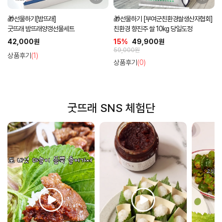
🎁선물하기[밤뜨래]
🎁선물하기 [부여군친환경쌀생산자협회]
굿뜨래 밤뜨래양갱선물세트
친환경 향진주 쌀 10kg 당일도정
42,000원
15%
49,900원
59,000원
상품후기
(1)
상품후기
(0)
굿뜨래 SNS 체험단