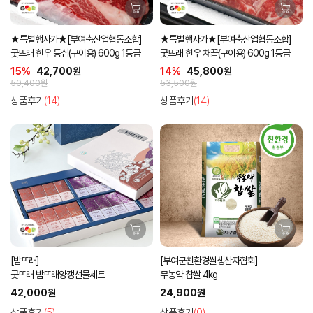
★특별행사가★[부여축산업협동조합]
★특별행사가★[부여축산업협동조합]
굿뜨래 한우 등심(구이용) 600g 1등급
굿뜨래 한우 채끝(구이용) 600g 1등급
15%
42,700원
14%
45,800원
50,400원
53,500원
상품후기
(14)
상품후기
(14)
[밤뜨래]
[부여군친환경쌀생산자협회]
굿뜨래 밤뜨래양갱선물세트
무농약 찹쌀 4kg
42,000원
24,900원
상품후기
(5)
상품후기
(0)