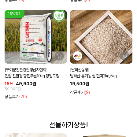
15%할인
[부여군친환경쌀생산자협회]
[달하산농장]
햅쌀 친환경 향진주쌀10kg 당일도정
달하산 유기농 쌀 현미2kg,5kg
15%
49,900원
19,500원
59,000원
상품후기
(9)
상품후기
(20)
선물하기상품!