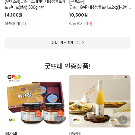
[부여조공]굿뜨래 스테비아 대추방울토마
[부여조공]
토 단마토(빨강) 500g 4팩
굿뜨래 GAP 대추방울토마토2kg(1~3번
과 램덤과)
14,100원
10,500원
상품후기
(14)
상품후기
(110)
과일ㆍ채소 전체보기
굿뜨래 인증상품!
[외가집]
[송진당]