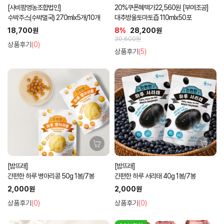
[사비팜영농조합법인]
20%쿠폰혜택가22,560원 [부여조공]
수박주스(수박멀국) 270mlx5개/10개
대추방울토마토즙 110mlx50포
18,700원
8%
28,200원
30,600원
상품후기
(0)
상품후기
(5)
[밤뜨래]
[밤뜨래]
간편한 하루 병아리콩 50g 1봉/7봉
간편한 하루 서리태 40g 1봉/7봉
2,000원
2,000원
상품후기
(0)
상품후기
(0)