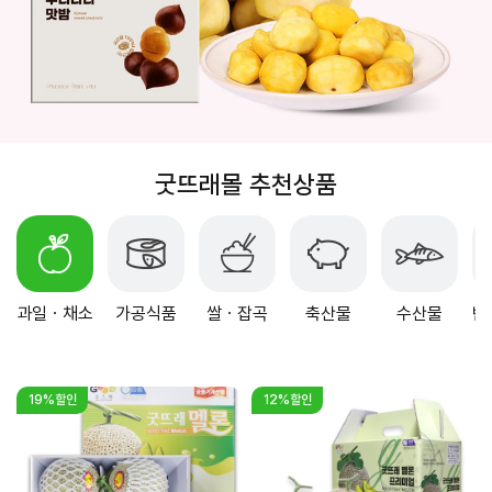
굿뜨래몰 추천상품
과일ㆍ채소
가공식품
쌀ㆍ잡곡
축산물
수산물
반
19%할인
12%할인