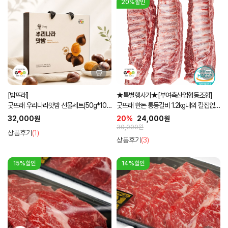
20%할인
[밤뜨래]
★특별행사가★[부여축산업협동조합]
굿뜨래 우리나라맛밤 선물세트(50g*10
굿뜨래 한돈 통등갈비 1.2kg내외 칼집없는
입)
통포장
32,000원
20%
24,000원
30,000원
상품후기
(1)
상품후기
(3)
15%할인
14%할인