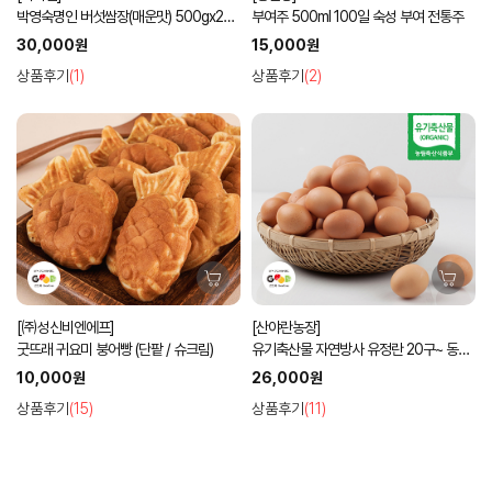
박영숙명인 버섯쌈장(매운맛) 500gx2병
부여주 500ml 100일 숙성 부여 전통주
선물세트
30,000원
15,000원
상품후기
(1)
상품후기
(2)
[㈜성신비엔에프]
[산야란농장]
굿뜨래 귀요미 붕어빵 (단팥 / 슈크림)
유기축산물 자연방사 유정란 20구~ 동물
복지
10,000원
26,000원
상품후기
(15)
상품후기
(11)