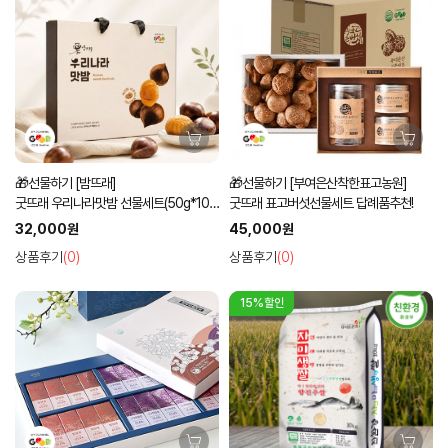
🎁선물하기 [밤뜨래]
🎁선물하기 [부여은산착한표고농원]
굿뜨래 우리나라맛밤 선물세트(50g*10
굿뜨래 표고버섯선물세트 답례품추천!
입)
32,000원
45,000원
상품후기
(0)
상품후기
(0)
15%할인