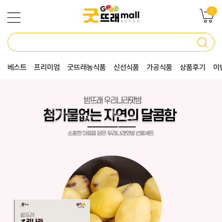
0
베스트
프리미엄
굿뜨래농식품
신선식품
가공식품
상품후기
이