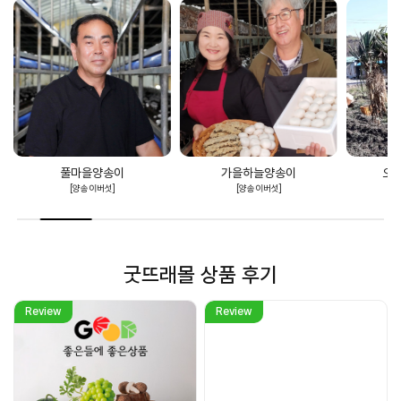
가을하늘양송이
오번리탁구네농장
[양송이버섯]
[구기자·맥문동]
굿뜨래몰 상품 후기
Review
Review