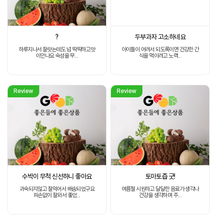
?
두부과자 고소하네요
하루지나서 잘랏는데도 넘 딱딱하고맛
아이들이 어려서 되도록이면 건강한 간
이안나요 숙성을 무...
식을 먹이려고 노력...
Review
Review
수박이 무척 신선하니 좋아요
토마토즙 굿!
과숙되지않고 잘익어서 배송되었구요
여름철 시원하고 달달한 음료가 생각나
파손없이 잘와서 좋았...
건강을 생각하며 주...