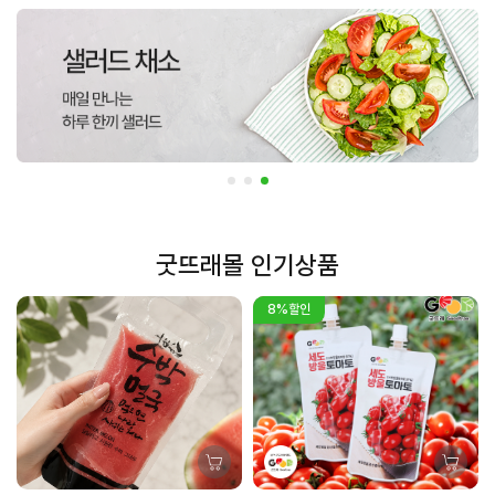
굿뜨래몰 인기상품
8%할인