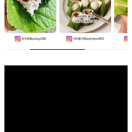
레비올라@seohyeon0812
뎅구리@deng_gury_
쇼