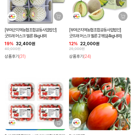
[부여군지역농협조합공동사업법인]
[부여군지역농협조합공동사업법인]
굿뜨래 머스크 멜론 8kg내외
굿뜨래 머스크 멜론 2개입(4kg내외)
19%
32,400원
12%
22,000원
40,000원
25,000원
상품후기
(31)
상품후기
(24)