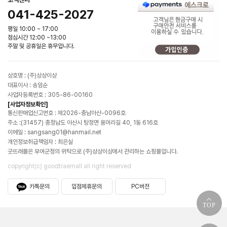
041-425-2027
평일 10:00 ~ 17:00
점심시간 12:00 ~13:00
주말 및 공휴일은 휴무입니다.
상호명 : (주)상상이상
대표이사 : 송임순
사업자등록번호 : 305-86-00160
[사업자정보확인]
통신판매업신고번호 : 제2026-충남아산-0096호
주소 :(31457) 충청남도 아산시 탕정면 용머리길 40, 1동 616호
이메일 : sangsang01@hanmail.net
개인정보취급책임자 : 최은실
굿뜨래몰은 부여군청의 위탁으로 (주)상상이상에서 관리하는 쇼핑몰입니다.
copyright(c) goodtraemall all right reserved
카톡문의
입점제휴문의
PC버전
TOP