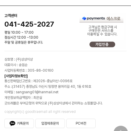
고객센터
041-425-2027
평일 10:00 ~ 17:00
점심시간 12:00 ~13:00
주말 및 공휴일은 휴무입니다.
상호명 : (주)상상이상
대표이사 : 송임순
사업자등록번호 : 305-86-00160
[사업자정보확인]
통신판매업신고번호 : 제2026-충남아산-0096호
주소 :(31457) 충청남도 아산시 탕정면 용머리길 40, 1동 616호
이메일 : sangsang01@hanmail.net
개인정보취급책임자 : 최은실
굿뜨래몰은 부여군청의 위탁으로 (주)상상이상에서 관리하는 쇼핑몰입니다.
copyright(c) goodtraemall all right reserved
카톡문의
입점제휴문의
PC버전