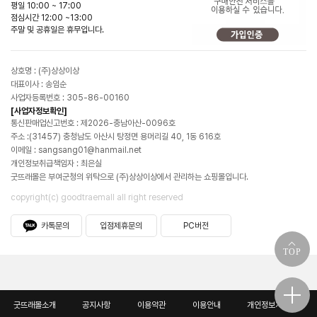
평일 10:00 ~ 17:00
점심시간 12:00 ~13:00
주말 및 공휴일은 휴무입니다.
상호명 : (주)상상이상
대표이사 : 송임순
사업자등록번호 : 305-86-00160
[사업자정보확인]
통신판매업신고번호 : 제2026-충남아산-0096호
주소 :(31457) 충청남도 아산시 탕정면 용머리길 40, 1동 616호
이메일 : sangsang01@hanmail.net
개인정보취급책임자 : 최은실
굿뜨래몰은 부여군청의 위탁으로 (주)상상이상에서 관리하는 쇼핑몰입니다.
copyright(c) goodtraemall all right reserved
카톡문의
입점제휴문의
PC버전
TOP
굿뜨래몰소개
공지사항
이용약관
이용안내
개인정보처리방침