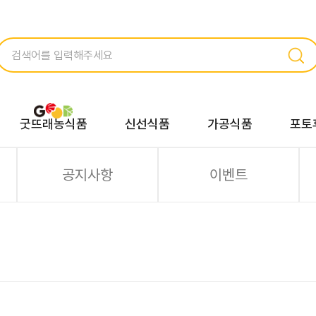
굿뜨래농식품
신선식품
가공식품
포토
공지사항
이벤트