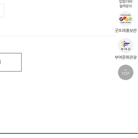
입점/대외
협력문의
굿뜨래홍보관
부여문화관광
기
TOP