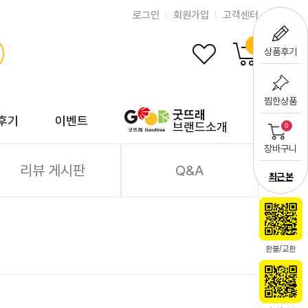
로그인
회원가입
고객센터
0
상품후기
찜한상품
굿뜨래
후기
이벤트
브랜드소개
0
장바구니
리뷰 게시판
Q&A
최근 본
환불/교환