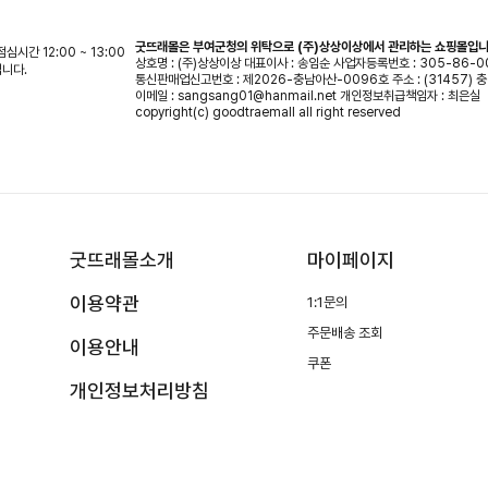
굿뜨래몰은 부여군청의 위탁으로 (주)상상이상에서 관리하는 쇼핑몰입니
 점심시간 12:00 ~ 13:00
상호명 : (주)상상이상
대표이사 : 송임순
사업자등록번호 : 305-86-0
입니다.
통신판매업신고번호 : 제2026-충남아산-0096호
주소 : (31457)
이메일 : sangsang01@hanmail.net
개인정보취급책임자 : 최은실
copyright(c) goodtraemall all right reserved
굿뜨래몰소개
마이페이지
이용약관
1:1문의
주문배송 조회
이용안내
쿠폰
개인정보처리방침