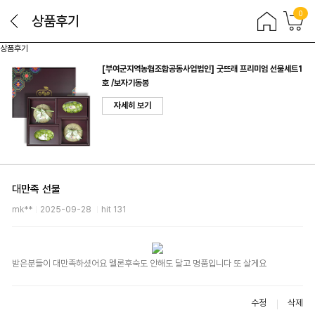
0
상품후기
상품후기
[부여군지역농협조합공동사업법인] 굿뜨래 프리미엄 선물세트1
호 /보자기동봉
자세히 보기
대만족 선물
mk**
2025-09-28
hit 131
받은분들이 대만족하셨어요 멜론후숙도 안해도 달고 명품입니다 또 살게요
수정
삭제