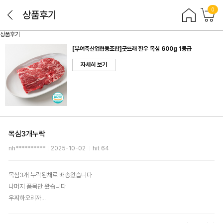
0
상품후기
상품후기
[부여축산업협동조합]굿뜨래 한우 목심 600g 1등급
자세히 보기
목심3개누락
nh**********
2025-10-02
hit 64
목심3개 누락된채로 배송왔습니다
나머지 품목만 왔습니다
우찌하오리까...