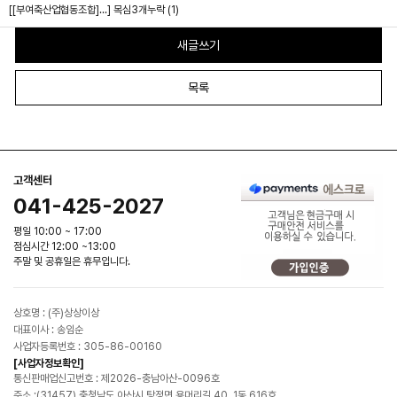
[[부여축산업협동조합]...]
목심3개누락 (1)
새글쓰기
목록
고객센터
041-425-2027
평일 10:00 ~ 17:00
점심시간 12:00 ~13:00
주말 및 공휴일은 휴무입니다.
상호명 : (주)상상이상
대표이사 : 송임순
사업자등록번호 : 305-86-00160
[사업자정보확인]
통신판매업신고번호 : 제2026-충남아산-0096호
주소 :(31457) 충청남도 아산시 탕정면 용머리길 40, 1동 616호