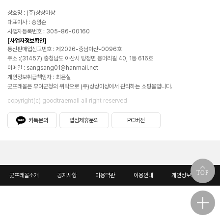
상호명 : (주)상상이상
대표이사 : 송임순
사업자등록번호 : 305-86-00160
[사업자정보확인]
통신판매업신고번호 : 제2026-충남아산-0096호
주소 :(31457) 충청남도 아산시 탕정면 용머리길 40, 1동 616호
이메일 : sangsang01@hanmail.net
개인정보취급책임자 : 최은실
굿뜨래몰은 부여군청의 위탁으로 (주)상상이상에서 관리하는 쇼핑몰입니다.
copyright(c) goodtraemall all right reserved
카톡문의
입점제휴문의
PC버전
TOP
굿뜨래몰소개
공지사항
이용약관
이용안내
개인정보처리방침