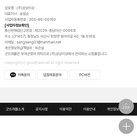
상호명 : (주)상상이상
대표이사 : 송임순
사업자등록번호 : 305-86-00160
[사업자정보확인]
통신판매업신고번호 : 제2026-충남아산-0096호
주소 :(31457) 충청남도 아산시 탕정면 용머리길 40, 1동 616호
이메일 : sangsang01@hanmail.net
개인정보취급책임자 : 최은실
굿뜨래몰은 부여군청의 위탁으로 (주)상상이상에서 관리하는 쇼핑몰입니다.
copyright(c) goodtraemall all right reserved
카톡문의
입점제휴문의
PC버전
TOP
굿뜨래몰소개
공지사항
이용약관
이용안내
개인정보처리방침