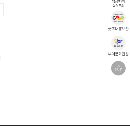
입점/대외
협력문의
굿뜨래홍보관
부여문화관광
기
TOP