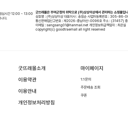
굿뜨래몰은 부여군청의 위탁으로 (주)상상이상에서 관리하는 쇼핑몰입니
 점심시간 12:00 ~ 13:00
상호명 : (주)상상이상
대표이사 : 송임순
사업자등록번호 : 305-86-0
입니다.
통신판매업신고번호 : 제2026-충남아산-0096호
주소 : (31457)
이메일 : sangsang01@hanmail.net
개인정보취급책임자 : 최은실
copyright(c) goodtraemall all right reserved
굿뜨래몰소개
마이페이지
이용약관
1:1문의
주문배송 조회
이용안내
쿠폰
개인정보처리방침