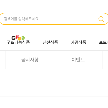
굿뜨래농식품
신선식품
가공식품
포토
공지사항
이벤트