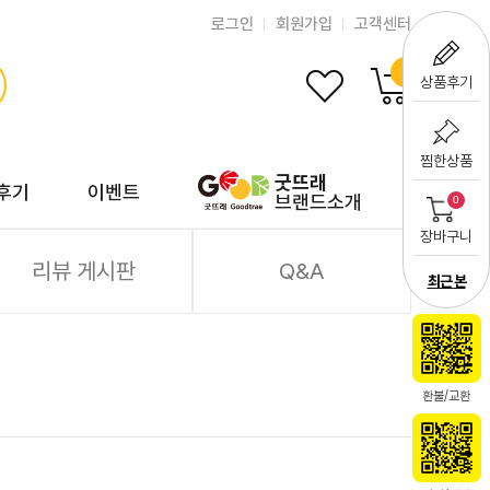
로그인
회원가입
고객센터
0
상품후기
찜한상품
굿뜨래
후기
이벤트
브랜드소개
0
장바구니
리뷰 게시판
Q&A
최근 본
환불/교환