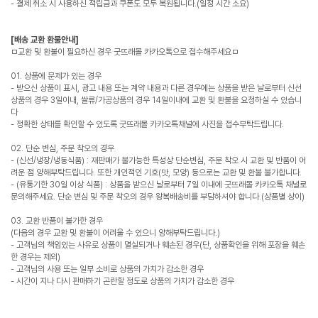
- 결제 취소 시 사용하신 적립금과 쿠폰도 모두 복원됩니다.(일정 시간 소요)
[배송 교환 환불안내]
ㅁ교환 및 환불이 필요하신 경우 굿뜨래몰 카카오톡으로 접수해주세요ㅁ
01. 상품에 문제가 있는 경우
- 받으신 상품이 표시, 광고 내용 또는 계약 내용과 다른 경우에는 상품을 받은 날로부터 신선
상품의 경우 3일이내, 쌀류/가공상품의 경우 14일이내에 교환 및 환불을 요청하실 수 있습니
다
- 정확한 상태를 확인할 수 있도록 굿뜨래몰 카카오톡채널에 사진을 접수부탁드립니다.
02. 단순 변심, 주문 착오의 경우
- (신선/냉장/냉동식품) : 재판매가 불가능한 특성상 단순변심, 주문 착오 시 교환 및 반품이 어
려운 점 양해부탁드립니다. 또한 개인적인 기호(맛, 모양) 등으로는 교환 및 환불 불가합니다.
- (유통기한 30일 이상 식품) : 상품을 받으신 날로부터 7일 이내에 굿뜨래몰 카카오톡 채널로
문의해주세요. 단순 변심 및 주문 착오의 경우 왕복배송비를 부담하셔야 합니다.(상품별 상이)
03. 교환 반품이 불가한 경우
(다음의 경우 교환 및 환불이 어려울 수 있으니 양해부탁드립니다.)
- 고객님의 책임있는 사유로 상품이 멸실되거나 훼손된 경우(단, 상품확인을 위해 포장을 훼손
한 경우는 제외)
- 고객님의 사용 또는 일부 소비로 상품의 가치가 감소한 경우
- 시간이 지나 다시 판매하기 곤란할 정도로 상품의 가치가 감소한 경우