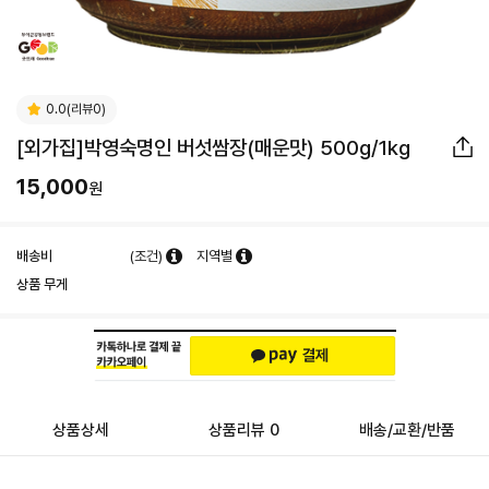
0.0(리뷰0)
[외가집]박영숙명인 버섯쌈장(매운맛) 500g/1kg
15,000
원
배송비
(조건)
지역별
상품 무게
상품상세
상품리뷰 0
배송/교환/반품