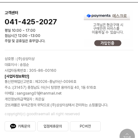
고객센터
041-425-2027
평일 10:00 ~ 17:00
점심시간 12:00 ~13:00
주말 및 공휴일은 휴무입니다.
상호명 : (주)상상이상
대표이사 : 송임순
사업자등록번호 : 305-86-00160
[사업자정보확인]
통신판매업신고번호 : 제2026-충남아산-0096호
주소 :(31457) 충청남도 아산시 탕정면 용머리길 40, 1동 616호
이메일 : sangsang01@hanmail.net
개인정보취급책임자 : 최은실
굿뜨래몰은 부여군청의 위탁으로 (주)상상이상에서 관리하는 쇼핑몰입니다.
copyright(c) goodtraemall all right reserved
카톡문의
입점제휴문의
PC버전
TOP