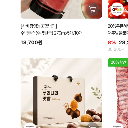
[사비팜영농조합법인]
20%쿠폰혜택
수박주스(수박멀국) 270mlx5개/10개
대추방울토마토
18,700원
8%
28
30,600원
20%할인