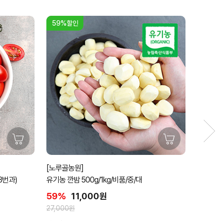
37%할인
[주암농원] 약품처리하지 않은 유기농 깐밤 800g
[따유농
비품/500g정품
아스파라
37%
10,000원
14,0
15,900원
상품후기