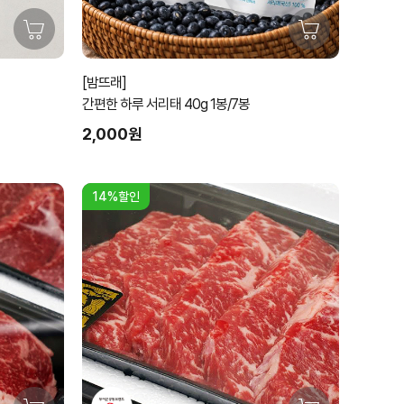
[밤뜨래]
간편한 하루 서리태 40g 1봉/7봉
2,000원
14%할인