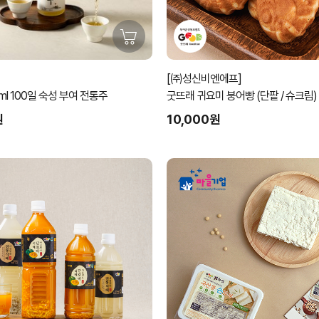
[㈜성신비엔에프]
부여주 500ml 100일 숙성 부여 전통주
굿뜨래 귀요미 붕어빵 (단팥 / 슈크림)
원
10,000원