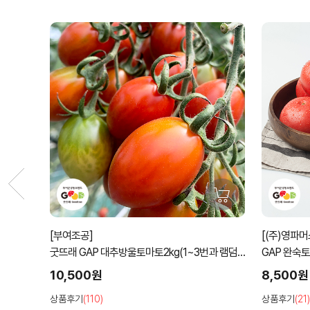
[(주)영파머스농업회사법인]
[(주)영파
과 램덤
GAP 완숙토마토2kg(1~3번과)~
굿뜨래 GAP
8,500원
6,900원
상품후기
(21)
상품후기
(27