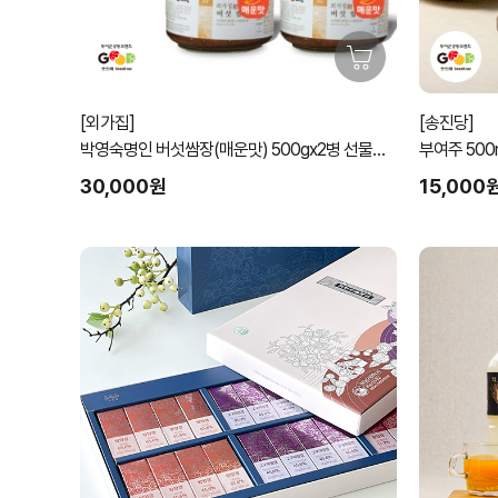
[외가집]
[송진당]
박영숙명인 버섯쌈장(매운맛) 500gx2병 선물세
트
30,000원
15,000