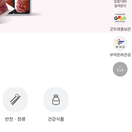
입점/대외
협력문의
굿뜨래홍보관
부여문화관광
TOP
반찬ㆍ장류
건강식품