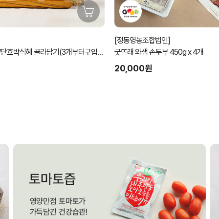
[정동영농조합법인]
/단호박식혜 골라담기(3개부터구입가
굿뜨래 와샘 손두부 450g x 4개
20,000원