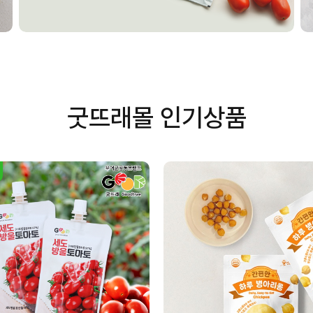
굿뜨래몰 인기상품