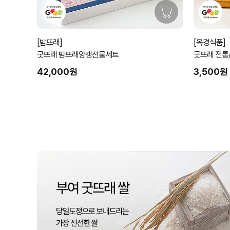
[밤뜨래]
[옥경식품]
굿뜨래 밤뜨래양갱선물세트
굿뜨래 전통
능)
42,000원
3,500원