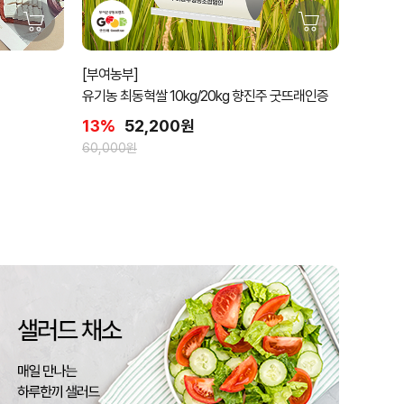
[부여농부]
유기농 최동혁쌀 10kg/20kg 향진주 굿뜨래인증
13%
52,200원
60,000원