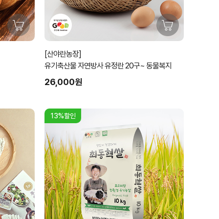
[산야란농장]
유기축산물 자연방사 유정란 20구~ 동물복지
26,000원
13%할인