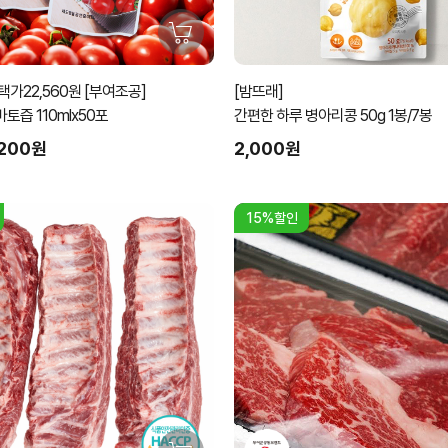
가22,560원 [부여조공]
[밤뜨래]
즙 110mlx50포
간편한 하루 병아리콩 50g 1봉/7봉
,200원
2,000원
15%할인