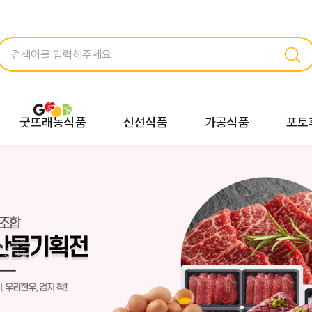
굿뜨래농식품
신선식품
가공식품
포토