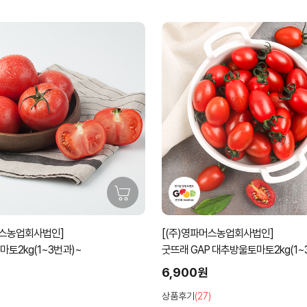
59%할인
머스농업회사법인]
[노루골농원]
 대추방울토마토2kg(1~3번과)
유기농 깐밤 500g/1kg/비품/중/대
59%
11,000원
27,000원
)