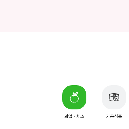
과일ㆍ채소
가공식품