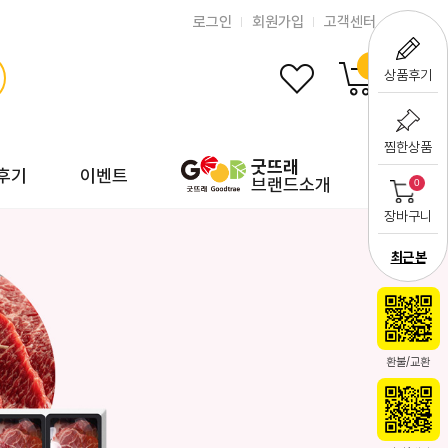
로그인
회원가입
고객센터
0
상품후기
찜한상품
굿뜨래
후기
이벤트
브랜드소개
0
장바구니
최근 본
환불/교환