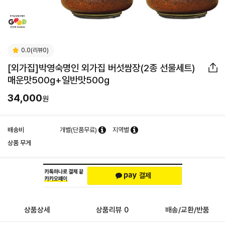
0.0(리뷰0)
[외가집]박영숙명인 외가집 버섯쌈장(2종 선물세트)
매운맛500g+일반맛500g
34,000
원
배송비
개별(단품무료)
지역별
상품 무게
상품상세
상품리뷰 0
배송/교환/반품