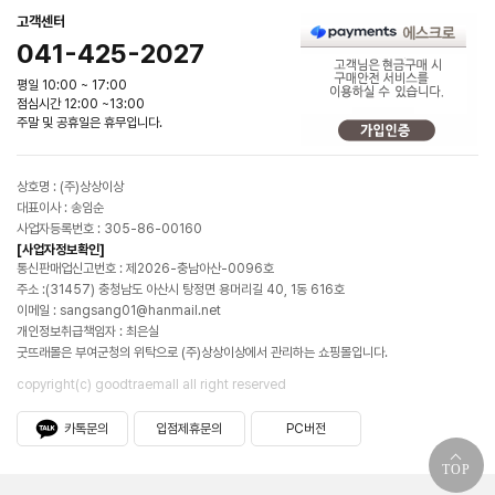
고객센터
041-425-2027
평일 10:00 ~ 17:00
점심시간 12:00 ~13:00
주말 및 공휴일은 휴무입니다.
상호명 : (주)상상이상
대표이사 : 송임순
사업자등록번호 : 305-86-00160
[사업자정보확인]
통신판매업신고번호 : 제2026-충남아산-0096호
주소 :(31457) 충청남도 아산시 탕정면 용머리길 40, 1동 616호
이메일 : sangsang01@hanmail.net
개인정보취급책임자 : 최은실
굿뜨래몰은 부여군청의 위탁으로 (주)상상이상에서 관리하는 쇼핑몰입니다.
copyright(c) goodtraemall all right reserved
카톡문의
입점제휴문의
PC버전
TOP