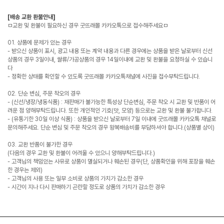
[배송 교환 환불안내]
ㅁ교환 및 환불이 필요하신 경우 굿뜨래몰 카카오톡으로 접수해주세요ㅁ
01. 상품에 문제가 있는 경우
- 받으신 상품이 표시, 광고 내용 또는 계약 내용과 다른 경우에는 상품을 받은 날로부터 신선
상품의 경우 3일이내, 쌀류/가공상품의 경우 14일이내에 교환 및 환불을 요청하실 수 있습니
다
- 정확한 상태를 확인할 수 있도록 굿뜨래몰 카카오톡채널에 사진을 접수부탁드립니다.
02. 단순 변심, 주문 착오의 경우
- (신선/냉장/냉동식품) : 재판매가 불가능한 특성상 단순변심, 주문 착오 시 교환 및 반품이 어
려운 점 양해부탁드립니다. 또한 개인적인 기호(맛, 모양) 등으로는 교환 및 환불 불가합니다.
- (유통기한 30일 이상 식품) : 상품을 받으신 날로부터 7일 이내에 굿뜨래몰 카카오톡 채널로
문의해주세요. 단순 변심 및 주문 착오의 경우 왕복배송비를 부담하셔야 합니다.(상품별 상이)
03. 교환 반품이 불가한 경우
(다음의 경우 교환 및 환불이 어려울 수 있으니 양해부탁드립니다.)
- 고객님의 책임있는 사유로 상품이 멸실되거나 훼손된 경우(단, 상품확인을 위해 포장을 훼손
한 경우는 제외)
- 고객님의 사용 또는 일부 소비로 상품의 가치가 감소한 경우
- 시간이 지나 다시 판매하기 곤란할 정도로 상품의 가치가 감소한 경우