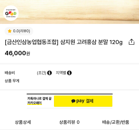
0.0(리뷰0)
[금산인삼농업협동조합] 삼지원 고려홍삼 분말 120g
46,000
원
배송비
(조건)
지역별
상품 무게
상품상세
상품리뷰 0
배송/교환/반품