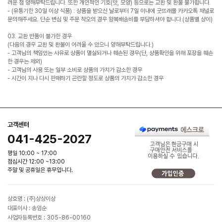
려운 점 양해부탁드립니다. 또한 개인적인 기호(맛, 모양) 등으로는 교환 및 환불 불가합니다.
- (유통기한 30일 이상 식품) : 상품을 받으신 날로부터 7일 이내에 굿뜨래몰 카카오톡 채널로
문의해주세요. 단순 변심 및 주문 착오의 경우 왕복배송비를 부담하셔야 합니다.(상품별 상이)
03. 교환 반품이 불가한 경우
(다음의 경우 교환 및 환불이 어려울 수 있으니 양해부탁드립니다.)
- 고객님의 책임있는 사유로 상품이 멸실되거나 훼손된 경우(단, 상품확인을 위해 포장을 훼손
한 경우는 제외)
- 고객님의 사용 또는 일부 소비로 상품의 가치가 감소한 경우
- 시간이 지나 다시 판매하기 곤란할 정도로 상품의 가치가 감소한 경우
고객센터
041-425-2027
평일 10:00 ~ 17:00
점심시간 12:00 ~13:00
주말 및 공휴일은 휴무입니다.
상호명 : (주)상상이상
대표이사 : 송임순
사업자등록번호 : 305-86-00160