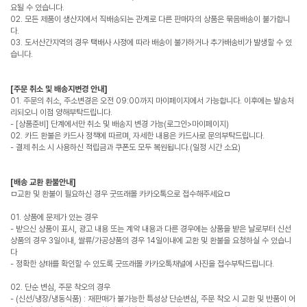
요될 수 있습니다.
02. 모든 제품이 생산지에서 직배송되는 관계로 다른 판매자의 상품은 묶음배송이 불가합니
다.
03. 도서산간지역의 경우 택배사 사정에 따라 배송이 불가하거나 추가배송비가 발생할 수 있
습니다.
[주문 취소 및 배송지변경 안내]
01. 주문의 취소, 주소변경은 오전 09:00까지 마이페이지에서 가능합니다. 이후에는 발송처
리되오니 이점 양해부탁드립니다.
- [상품준비] 단계에서만 취소 및 배송지 변경 가능(로그인>마이페이지)
02. 카드 환불은 카드사 정책에 따르며, 자세한 내용은 카드사로 문의부탁드립니다.
- 결제 취소 시 사용하신 적립금과 쿠폰도 모두 복원됩니다.(일정 시간 소요)
[배송 교환 환불안내]
ㅁ교환 및 환불이 필요하신 경우 굿뜨래몰 카카오톡으로 접수해주세요ㅁ
01. 상품에 문제가 있는 경우
- 받으신 상품이 표시, 광고 내용 또는 계약 내용과 다른 경우에는 상품을 받은 날로부터 신선
상품의 경우 3일이내, 쌀류/가공상품의 경우 14일이내에 교환 및 환불을 요청하실 수 있습니
다
- 정확한 상태를 확인할 수 있도록 굿뜨래몰 카카오톡채널에 사진을 접수부탁드립니다.
02. 단순 변심, 주문 착오의 경우
- (신선/냉장/냉동식품) : 재판매가 불가능한 특성상 단순변심, 주문 착오 시 교환 및 반품이 어