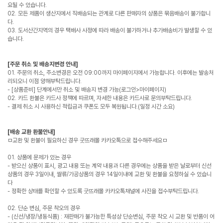
요될 수 있습니다.
02. 모든 제품이 생산지에서 직배송되는 관계로 다른 판매자의 상품은 묶음배송이 불가합니
다.
03. 도서산간지역의 경우 택배사 사정에 따라 배송이 불가하거나 추가배송비가 발생할 수 있
습니다.
[주문 취소 및 배송지변경 안내]
01. 주문의 취소, 주소변경은 오전 09:00까지 마이페이지에서 가능합니다. 이후에는 발송처
리되오니 이점 양해부탁드립니다.
- [상품준비] 단계에서만 취소 및 배송지 변경 가능(로그인>마이페이지)
02. 카드 환불은 카드사 정책에 따르며, 자세한 내용은 카드사로 문의부탁드립니다.
- 결제 취소 시 사용하신 적립금과 쿠폰도 모두 복원됩니다.(일정 시간 소요)
[배송 교환 환불안내]
ㅁ교환 및 환불이 필요하신 경우 굿뜨래몰 카카오톡으로 접수해주세요ㅁ
01. 상품에 문제가 있는 경우
- 받으신 상품이 표시, 광고 내용 또는 계약 내용과 다른 경우에는 상품을 받은 날로부터 신선
상품의 경우 3일이내, 쌀류/가공상품의 경우 14일이내에 교환 및 환불을 요청하실 수 있습니
다
- 정확한 상태를 확인할 수 있도록 굿뜨래몰 카카오톡채널에 사진을 접수부탁드립니다.
02. 단순 변심, 주문 착오의 경우
- (신선/냉장/냉동식품) : 재판매가 불가능한 특성상 단순변심, 주문 착오 시 교환 및 반품이 어