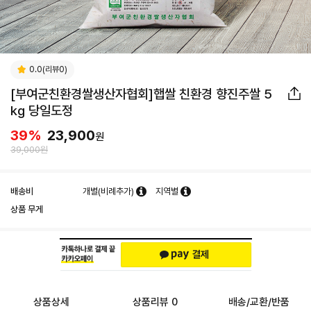
0.0(리뷰0)
[부여군친환경쌀생산자협회]햅쌀 친환경 향진주쌀 5
kg 당일도정
39
%
23,900
원
39,000원
배송비
개별(비례추가)
지역별
상품 무게
상품상세
상품리뷰 0
배송/교환/반품