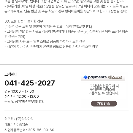
려운 점 양해부탁드립니다. 또한 개인적인 기호(맛, 모양) 등으로는 교환 및 환불 불가합니다.
- (유통기한 30일 이상 식품) : 상품을 받으신 날로부터 7일 이내에 굿뜨래몰 카카오톡 채널로
문의해주세요. 단순 변심 및 주문 착오의 경우 왕복배송비를 부담하셔야 합니다.(상품별 상이)
03. 교환 반품이 불가한 경우
(다음의 경우 교환 및 환불이 어려울 수 있으니 양해부탁드립니다.)
- 고객님의 책임있는 사유로 상품이 멸실되거나 훼손된 경우(단, 상품확인을 위해 포장을 훼손
한 경우는 제외)
- 고객님의 사용 또는 일부 소비로 상품의 가치가 감소한 경우
- 시간이 지나 다시 판매하기 곤란할 정도로 상품의 가치가 감소한 경우
고객센터
041-425-2027
평일 10:00 ~ 17:00
점심시간 12:00 ~13:00
주말 및 공휴일은 휴무입니다.
상호명 : (주)상상이상
대표이사 : 송임순
사업자등록번호 : 305-86-00160