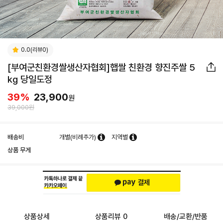
0.0(리뷰0)
[부여군친환경쌀생산자협회]햅쌀 친환경 향진주쌀 5
kg 당일도정
39
%
23,900
원
39,000원
배송비
개별(비례추가)
지역별
상품 무게
상품상세
상품리뷰 0
배송/교환/반품