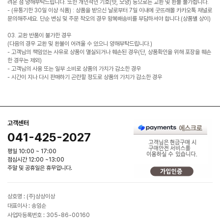
려운 점 양해부탁드립니다. 또한 개인적인 기호(맛, 모양) 등으로는 교환 및 환불 불가합니다.
- (유통기한 30일 이상 식품) : 상품을 받으신 날로부터 7일 이내에 굿뜨래몰 카카오톡 채널로
문의해주세요. 단순 변심 및 주문 착오의 경우 왕복배송비를 부담하셔야 합니다.(상품별 상이)
03. 교환 반품이 불가한 경우
(다음의 경우 교환 및 환불이 어려울 수 있으니 양해부탁드립니다.)
- 고객님의 책임있는 사유로 상품이 멸실되거나 훼손된 경우(단, 상품확인을 위해 포장을 훼손
한 경우는 제외)
- 고객님의 사용 또는 일부 소비로 상품의 가치가 감소한 경우
- 시간이 지나 다시 판매하기 곤란할 정도로 상품의 가치가 감소한 경우
고객센터
041-425-2027
평일 10:00 ~ 17:00
점심시간 12:00 ~13:00
주말 및 공휴일은 휴무입니다.
상호명 : (주)상상이상
대표이사 : 송임순
사업자등록번호 : 305-86-00160