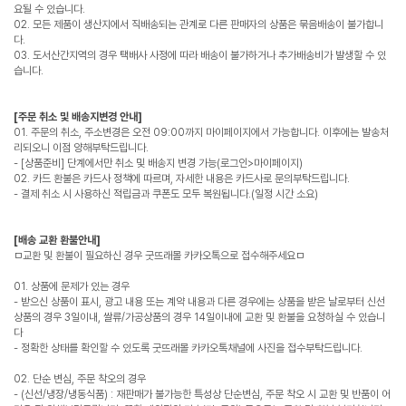
요될 수 있습니다.
02. 모든 제품이 생산지에서 직배송되는 관계로 다른 판매자의 상품은 묶음배송이 불가합니
다.
03. 도서산간지역의 경우 택배사 사정에 따라 배송이 불가하거나 추가배송비가 발생할 수 있
습니다.
[주문 취소 및 배송지변경 안내]
01. 주문의 취소, 주소변경은 오전 09:00까지 마이페이지에서 가능합니다. 이후에는 발송처
리되오니 이점 양해부탁드립니다.
- [상품준비] 단계에서만 취소 및 배송지 변경 가능(로그인>마이페이지)
02. 카드 환불은 카드사 정책에 따르며, 자세한 내용은 카드사로 문의부탁드립니다.
- 결제 취소 시 사용하신 적립금과 쿠폰도 모두 복원됩니다.(일정 시간 소요)
[배송 교환 환불안내]
ㅁ교환 및 환불이 필요하신 경우 굿뜨래몰 카카오톡으로 접수해주세요ㅁ
01. 상품에 문제가 있는 경우
- 받으신 상품이 표시, 광고 내용 또는 계약 내용과 다른 경우에는 상품을 받은 날로부터 신선
상품의 경우 3일이내, 쌀류/가공상품의 경우 14일이내에 교환 및 환불을 요청하실 수 있습니
다
- 정확한 상태를 확인할 수 있도록 굿뜨래몰 카카오톡채널에 사진을 접수부탁드립니다.
02. 단순 변심, 주문 착오의 경우
- (신선/냉장/냉동식품) : 재판매가 불가능한 특성상 단순변심, 주문 착오 시 교환 및 반품이 어