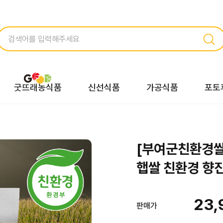
굿뜨래농식품
신선식품
가공식품
포토
[부여군친환경
햅쌀 친환경 향진
23,
판매가