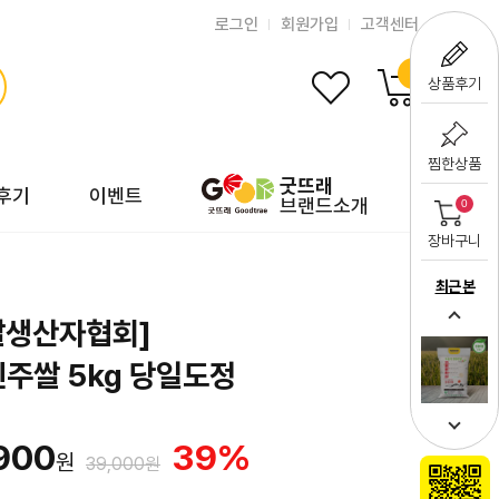
로그인
회원가입
고객센터
0
상품후기
찜한상품
굿뜨래
후기
이벤트
브랜드소개
0
장바구니
최근 본
쌀생산자협회]
주쌀 5kg 당일도정
900
39
%
원
39,000원