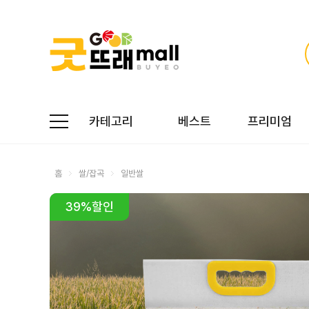
카테고리
베스트
프리미엄
홈
쌀/잡곡
일반쌀
39
%할인