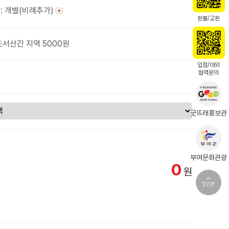
: 개별(비례추가)
환불/교환
도서산간 지역 5000원
입점/대외
협력문의
굿뜨래홍보관
부여문화관광
0
원
TOP