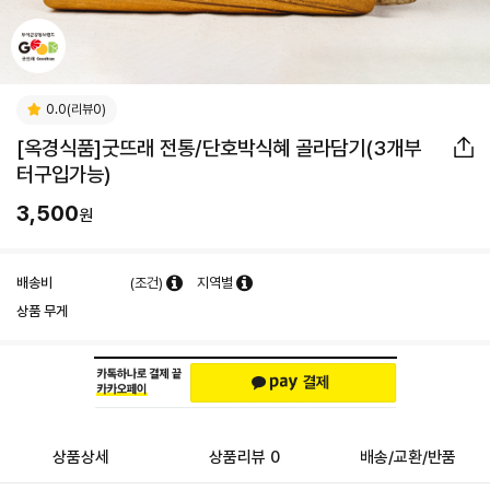
0.0(리뷰0)
[옥경식품]굿뜨래 전통/단호박식혜 골라담기(3개부
터구입가능)
3,500
원
배송비
(조건)
지역별
상품 무게
상품상세
상품리뷰 0
배송/교환/반품