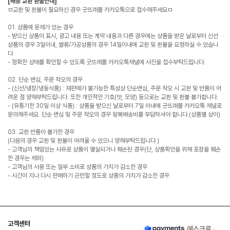
[배송 교환 환불안내]
ㅁ교환 및 환불이 필요하신 경우 굿뜨래몰 카카오톡으로 접수해주세요ㅁ
01. 상품에 문제가 있는 경우
- 받으신 상품이 표시, 광고 내용 또는 계약 내용과 다른 경우에는 상품을 받은 날로부터 신선
상품의 경우 3일이내, 쌀류/가공상품의 경우 14일이내에 교환 및 환불을 요청하실 수 있습니
다
- 정확한 상태를 확인할 수 있도록 굿뜨래몰 카카오톡채널에 사진을 접수부탁드립니다.
02. 단순 변심, 주문 착오의 경우
- (신선/냉장/냉동식품) : 재판매가 불가능한 특성상 단순변심, 주문 착오 시 교환 및 반품이 어
려운 점 양해부탁드립니다. 또한 개인적인 기호(맛, 모양) 등으로는 교환 및 환불 불가합니다.
- (유통기한 30일 이상 식품) : 상품을 받으신 날로부터 7일 이내에 굿뜨래몰 카카오톡 채널로
문의해주세요. 단순 변심 및 주문 착오의 경우 왕복배송비를 부담하셔야 합니다.(상품별 상이)
03. 교환 반품이 불가한 경우
(다음의 경우 교환 및 환불이 어려울 수 있으니 양해부탁드립니다.)
- 고객님의 책임있는 사유로 상품이 멸실되거나 훼손된 경우(단, 상품확인을 위해 포장을 훼손
한 경우는 제외)
- 고객님의 사용 또는 일부 소비로 상품의 가치가 감소한 경우
- 시간이 지나 다시 판매하기 곤란할 정도로 상품의 가치가 감소한 경우
고객센터