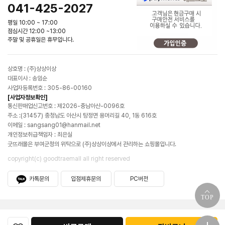
041-425-2027
평일 10:00 ~ 17:00
점심시간 12:00 ~13:00
주말 및 공휴일은 휴무입니다.
상호명 : (주)상상이상
대표이사 : 송임순
사업자등록번호 : 305-86-00160
[사업자정보확인]
통신판매업신고번호 : 제2026-충남아산-0096호
주소 :(31457) 충청남도 아산시 탕정면 용머리길 40, 1동 616호
이메일 : sangsang01@hanmail.net
개인정보취급책임자 : 최은실
굿뜨래몰은 부여군청의 위탁으로 (주)상상이상에서 관리하는 쇼핑몰입니다.
copyright(c) goodtraemall all right reserved
카톡문의
입점제휴문의
PC버전
TOP