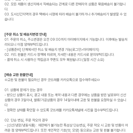
02. 모든 제품이 생산지에서 직배송되는 관계로 다른 판매자의 상품은 묶음배송이 불가합니
다.
03. 도서산간지역의 경우 택배사 사정에 따라 배송이 불가하거나 추가배송비가 발생할 수 있
습니다.
[주문 취소 및 배송지변경 안내]
01. 주문의 취소, 주소변경은 오전 09:00까지 마이페이지에서 가능합니다. 이후에는 발송처
리되오니 이점 양해부탁드립니다.
- [상품준비] 단계에서만 취소 및 배송지 변경 가능(로그인>마이페이지)
02. 카드 환불은 카드사 정책에 따르며, 자세한 내용은 카드사로 문의부탁드립니다.
- 결제 취소 시 사용하신 적립금과 쿠폰도 모두 복원됩니다.(일정 시간 소요)
[배송 교환 환불안내]
ㅁ교환 및 환불이 필요하신 경우 굿뜨래몰 카카오톡으로 접수해주세요ㅁ
01. 상품에 문제가 있는 경우
- 받으신 상품이 표시, 광고 내용 또는 계약 내용과 다른 경우에는 상품을 받은 날로부터 신선
상품의 경우 3일이내, 쌀류/가공상품의 경우 14일이내에 교환 및 환불을 요청하실 수 있습니
다
- 정확한 상태를 확인할 수 있도록 굿뜨래몰 카카오톡채널에 사진을 접수부탁드립니다.
02. 단순 변심, 주문 착오의 경우
- (신선/냉장/냉동식품) : 재판매가 불가능한 특성상 단순변심, 주문 착오 시 교환 및 반품이 어
려운 점 양해부탁드립니다. 또한 개인적인 기호(맛, 모양) 등으로는 교환 및 환불 불가합니다.