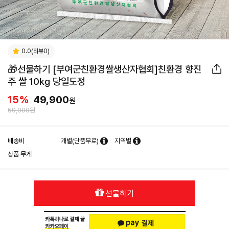
0.0(리뷰0)
🎁선물하기 [부여군친환경쌀생산자협회]친환경 향진
주 쌀 10kg 당일도정
15
%
49,900
원
59,000원
배송비
개별(단품무료)
지역별
상품 무게
선물하기