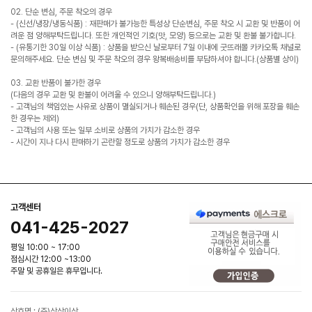
02. 단순 변심, 주문 착오의 경우
- (신선/냉장/냉동식품) : 재판매가 불가능한 특성상 단순변심, 주문 착오 시 교환 및 반품이 어
려운 점 양해부탁드립니다. 또한 개인적인 기호(맛, 모양) 등으로는 교환 및 환불 불가합니다.
- (유통기한 30일 이상 식품) : 상품을 받으신 날로부터 7일 이내에 굿뜨래몰 카카오톡 채널로
문의해주세요. 단순 변심 및 주문 착오의 경우 왕복배송비를 부담하셔야 합니다.(상품별 상이)
03. 교환 반품이 불가한 경우
(다음의 경우 교환 및 환불이 어려울 수 있으니 양해부탁드립니다.)
- 고객님의 책임있는 사유로 상품이 멸실되거나 훼손된 경우(단, 상품확인을 위해 포장을 훼손
한 경우는 제외)
- 고객님의 사용 또는 일부 소비로 상품의 가치가 감소한 경우
- 시간이 지나 다시 판매하기 곤란할 정도로 상품의 가치가 감소한 경우
고객센터
041-425-2027
평일 10:00 ~ 17:00
점심시간 12:00 ~13:00
주말 및 공휴일은 휴무입니다.
상호명 : (주)상상이상