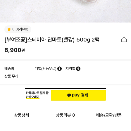
0.0(리뷰0)
[부여조공]스테비아 단마토(빨강) 500g 2팩
8,900
원
배송비
개별(단품무료)
지역별
상품 무게
상품상세
상품리뷰 0
배송/교환/반품