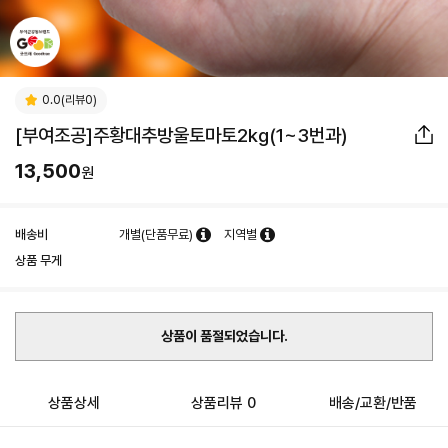
0.0(리뷰0)
[부여조공]주황대추방울토마토2kg(1~3번과)
13,500
원
배송비
개별(단품무료)
지역별
상품 무게
상품이 품절되었습니다.
상품상세
상품리뷰 0
배송/교환/반품