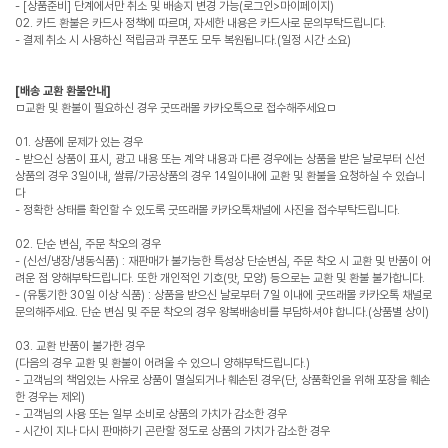
- [상품준비] 단계에서만 취소 및 배송지 변경 가능(로그인>마이페이지)
02. 카드 환불은 카드사 정책에 따르며, 자세한 내용은 카드사로 문의부탁드립니다.
- 결제 취소 시 사용하신 적립금과 쿠폰도 모두 복원됩니다.(일정 시간 소요)
[배송 교환 환불안내]
ㅁ교환 및 환불이 필요하신 경우 굿뜨래몰 카카오톡으로 접수해주세요ㅁ
01. 상품에 문제가 있는 경우
- 받으신 상품이 표시, 광고 내용 또는 계약 내용과 다른 경우에는 상품을 받은 날로부터 신선
상품의 경우 3일이내, 쌀류/가공상품의 경우 14일이내에 교환 및 환불을 요청하실 수 있습니
다
- 정확한 상태를 확인할 수 있도록 굿뜨래몰 카카오톡채널에 사진을 접수부탁드립니다.
02. 단순 변심, 주문 착오의 경우
- (신선/냉장/냉동식품) : 재판매가 불가능한 특성상 단순변심, 주문 착오 시 교환 및 반품이 어
려운 점 양해부탁드립니다. 또한 개인적인 기호(맛, 모양) 등으로는 교환 및 환불 불가합니다.
- (유통기한 30일 이상 식품) : 상품을 받으신 날로부터 7일 이내에 굿뜨래몰 카카오톡 채널로
문의해주세요. 단순 변심 및 주문 착오의 경우 왕복배송비를 부담하셔야 합니다.(상품별 상이)
03. 교환 반품이 불가한 경우
(다음의 경우 교환 및 환불이 어려울 수 있으니 양해부탁드립니다.)
- 고객님의 책임있는 사유로 상품이 멸실되거나 훼손된 경우(단, 상품확인을 위해 포장을 훼손
한 경우는 제외)
- 고객님의 사용 또는 일부 소비로 상품의 가치가 감소한 경우
- 시간이 지나 다시 판매하기 곤란할 정도로 상품의 가치가 감소한 경우