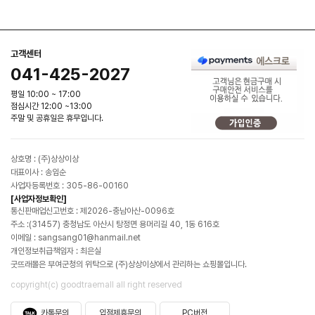
고객센터
041-425-2027
평일 10:00 ~ 17:00
점심시간 12:00 ~13:00
주말 및 공휴일은 휴무입니다.
상호명 : (주)상상이상
대표이사 : 송임순
사업자등록번호 : 305-86-00160
[사업자정보확인]
통신판매업신고번호 : 제2026-충남아산-0096호
주소 :(31457) 충청남도 아산시 탕정면 용머리길 40, 1동 616호
이메일 : sangsang01@hanmail.net
개인정보취급책임자 : 최은실
굿뜨래몰은 부여군청의 위탁으로 (주)상상이상에서 관리하는 쇼핑몰입니다.
copyright(c) goodtraemall all right reserved
카톡문의
입점제휴문의
PC버전