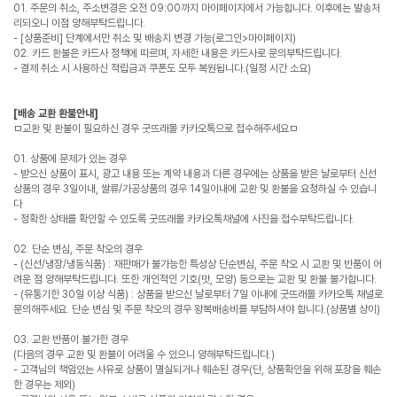
01. 주문의 취소, 주소변경은 오전 09:00까지 마이페이지에서 가능합니다. 이후에는 발송처
리되오니 이점 양해부탁드립니다.
- [상품준비] 단계에서만 취소 및 배송지 변경 가능(로그인>마이페이지)
02. 카드 환불은 카드사 정책에 따르며, 자세한 내용은 카드사로 문의부탁드립니다.
- 결제 취소 시 사용하신 적립금과 쿠폰도 모두 복원됩니다.(일정 시간 소요)
[배송 교환 환불안내]
ㅁ교환 및 환불이 필요하신 경우 굿뜨래몰 카카오톡으로 접수해주세요ㅁ
01. 상품에 문제가 있는 경우
- 받으신 상품이 표시, 광고 내용 또는 계약 내용과 다른 경우에는 상품을 받은 날로부터 신선
상품의 경우 3일이내, 쌀류/가공상품의 경우 14일이내에 교환 및 환불을 요청하실 수 있습니
다
- 정확한 상태를 확인할 수 있도록 굿뜨래몰 카카오톡채널에 사진을 접수부탁드립니다.
02. 단순 변심, 주문 착오의 경우
- (신선/냉장/냉동식품) : 재판매가 불가능한 특성상 단순변심, 주문 착오 시 교환 및 반품이 어
려운 점 양해부탁드립니다. 또한 개인적인 기호(맛, 모양) 등으로는 교환 및 환불 불가합니다.
- (유통기한 30일 이상 식품) : 상품을 받으신 날로부터 7일 이내에 굿뜨래몰 카카오톡 채널로
문의해주세요. 단순 변심 및 주문 착오의 경우 왕복배송비를 부담하셔야 합니다.(상품별 상이)
03. 교환 반품이 불가한 경우
(다음의 경우 교환 및 환불이 어려울 수 있으니 양해부탁드립니다.)
- 고객님의 책임있는 사유로 상품이 멸실되거나 훼손된 경우(단, 상품확인을 위해 포장을 훼손
한 경우는 제외)