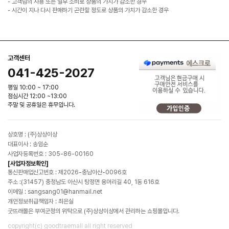
- 고객님의 사용 또는 일부 소비로 상품의 가치가 감소한 경우
- 시간이 지나 다시 판매하기 곤란할 정도로 상품의 가치가 감소한 경우
고객센터
041-425-2027
평일 10:00 ~ 17:00
점심시간 12:00 ~13:00
주말 및 공휴일은 휴무입니다.
상호명 : (주)상상이상
대표이사 : 송임순
사업자등록번호 : 305-86-00160
[사업자정보확인]
통신판매업신고번호 : 제2026-충남아산-0096호
주소 :(31457) 충청남도 아산시 탕정면 용머리길 40, 1동 616호
이메일 : sangsang01@hanmail.net
개인정보취급책임자 : 최은실
굿뜨래몰은 부여군청의 위탁으로 (주)상상이상에서 관리하는 쇼핑몰입니다.
copyright(c) goodtraemall all right reserved