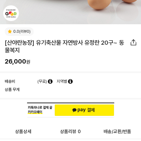
0.0(리뷰0)
[산야란농장] 유기축산물 자연방사 유정란 20구~ 동
물복지
26,000
원
배송비
(무료)
지역별
상품 무게
상품상세
상품리뷰 0
배송/교환/반품