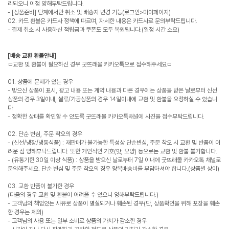
리되오니 이점 양해부탁드립니다.
- [상품준비] 단계에서만 취소 및 배송지 변경 가능(로그인>마이페이지)
02. 카드 환불은 카드사 정책에 따르며, 자세한 내용은 카드사로 문의부탁드립니다.
- 결제 취소 시 사용하신 적립금과 쿠폰도 모두 복원됩니다.(일정 시간 소요)
[배송 교환 환불안내]
ㅁ교환 및 환불이 필요하신 경우 굿뜨래몰 카카오톡으로 접수해주세요ㅁ
01. 상품에 문제가 있는 경우
- 받으신 상품이 표시, 광고 내용 또는 계약 내용과 다른 경우에는 상품을 받은 날로부터 신선
상품의 경우 3일이내, 쌀류/가공상품의 경우 14일이내에 교환 및 환불을 요청하실 수 있습니
다
- 정확한 상태를 확인할 수 있도록 굿뜨래몰 카카오톡채널에 사진을 접수부탁드립니다.
02. 단순 변심, 주문 착오의 경우
- (신선/냉장/냉동식품) : 재판매가 불가능한 특성상 단순변심, 주문 착오 시 교환 및 반품이 어
려운 점 양해부탁드립니다. 또한 개인적인 기호(맛, 모양) 등으로는 교환 및 환불 불가합니다.
- (유통기한 30일 이상 식품) : 상품을 받으신 날로부터 7일 이내에 굿뜨래몰 카카오톡 채널로
문의해주세요. 단순 변심 및 주문 착오의 경우 왕복배송비를 부담하셔야 합니다.(상품별 상이)
03. 교환 반품이 불가한 경우
(다음의 경우 교환 및 환불이 어려울 수 있으니 양해부탁드립니다.)
- 고객님의 책임있는 사유로 상품이 멸실되거나 훼손된 경우(단, 상품확인을 위해 포장을 훼손
한 경우는 제외)
- 고객님의 사용 또는 일부 소비로 상품의 가치가 감소한 경우