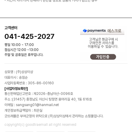
- 시간이 지나 다시 판매하기 곤란할 정도로 상품의 가치가 감소한 경우
고객센터
041-425-2027
평일 10:00 ~ 17:00
점심시간 12:00 ~13:00
주말 및 공휴일은 휴무입니다.
상호명 : (주)상상이상
대표이사 : 송임순
사업자등록번호 : 305-86-00160
[사업자정보확인]
통신판매업신고번호 : 제2026-충남아산-0096호
주소 :(31457) 충청남도 아산시 탕정면 용머리길 40, 1동 616호
이메일 : sangsang01@hanmail.net
개인정보취급책임자 : 최은실
굿뜨래몰은 부여군청의 위탁으로 (주)상상이상에서 관리하는 쇼핑몰입니다.
copyright(c) goodtraemall all right reserved