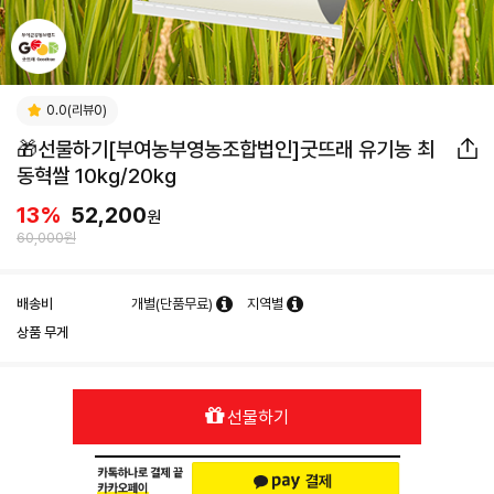
0.0(리뷰0)
🎁선물하기[부여농부영농조합법인]굿뜨래 유기농 최
동혁쌀 10kg/20kg
13
%
52,200
원
60,000원
배송비
개별(단품무료)
지역별
상품 무게
선물하기