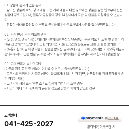
01. 상품에 문제가 있는 경우
- 받으신 상품이 표시, 광고 내용 또는 계약 내용과 다른 경우에는 상품을 받은 날로부터 신선
상품의 경우 3일이내, 쌀류/가공상품의 경우 14일이내에 교환 및 환불을 요청하실 수 있습니
다
- 정확한 상태를 확인할 수 있도록 굿뜨래몰 카카오톡채널에 사진을 접수부탁드립니다.
02. 단순 변심, 주문 착오의 경우
- (신선/냉장/냉동식품) : 재판매가 불가능한 특성상 단순변심, 주문 착오 시 교환 및 반품이 어
려운 점 양해부탁드립니다. 또한 개인적인 기호(맛, 모양) 등으로는 교환 및 환불 불가합니다.
- (유통기한 30일 이상 식품) : 상품을 받으신 날로부터 7일 이내에 굿뜨래몰 카카오톡 채널로
문의해주세요. 단순 변심 및 주문 착오의 경우 왕복배송비를 부담하셔야 합니다.(상품별 상이)
03. 교환 반품이 불가한 경우
(다음의 경우 교환 및 환불이 어려울 수 있으니 양해부탁드립니다.)
- 고객님의 책임있는 사유로 상품이 멸실되거나 훼손된 경우(단, 상품확인을 위해 포장을 훼손
한 경우는 제외)
- 고객님의 사용 또는 일부 소비로 상품의 가치가 감소한 경우
- 시간이 지나 다시 판매하기 곤란할 정도로 상품의 가치가 감소한 경우
고객센터
041-425-2027