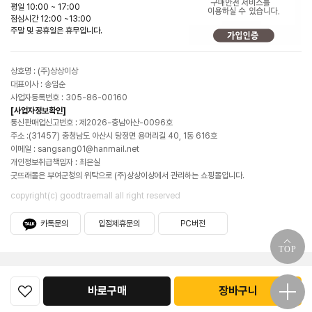
평일 10:00 ~ 17:00
점심시간 12:00 ~13:00
주말 및 공휴일은 휴무입니다.
상호명 : (주)상상이상
대표이사 : 송임순
사업자등록번호 : 305-86-00160
[사업자정보확인]
통신판매업신고번호 : 제2026-충남아산-0096호
주소 :(31457) 충청남도 아산시 탕정면 용머리길 40, 1동 616호
이메일 : sangsang01@hanmail.net
개인정보취급책임자 : 최은실
굿뜨래몰은 부여군청의 위탁으로 (주)상상이상에서 관리하는 쇼핑몰입니다.
copyright(c) goodtraemall all right reserved
카톡문의
입점제휴문의
PC버전
TOP
바로구매
장바구니
굿뜨래몰소개
공지사항
이용약관
이용안내
개인정보처리방침