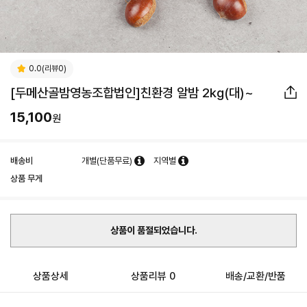
0.0(리뷰0)
[두메산골밤영농조합법인]친환경 알밤 2kg(대)~
15,100
원
배송비
개별(단품무료)
지역별
상품 무게
상품이 품절되었습니다.
상품상세
상품리뷰 0
배송/교환/반품