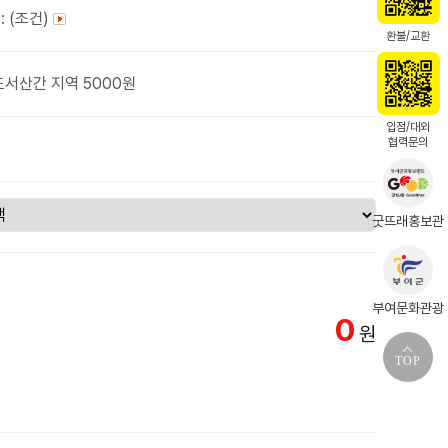
: (조건)
환불/교환
도서산간 지역 5000원
입점/대외
협력문의
굿뜨래홍보관
부여문화관광
0
원
TOP