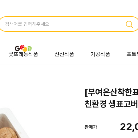
굿뜨래농식품
신선식품
가공식품
포토
[부여은산착한
친환경 생표고버섯
22,
판매가