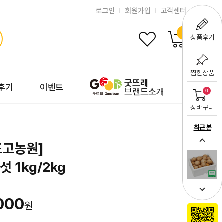
로그인
회원가입
고객센터
0
상품후기
찜한상품
굿뜨래
후기
이벤트
브랜드소개
0
장바구니
최근 본
표고농원]
 1kg/2kg
000
원