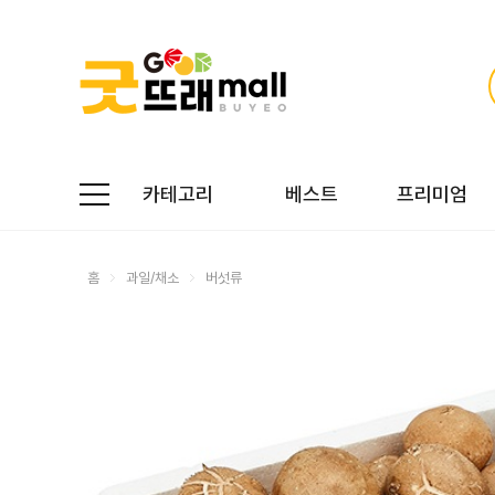
카테고리
베스트
프리미엄
홈
과일/채소
버섯류