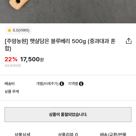
0.0(리뷰0)
[주암농원] 햇살담은 블루베리 500g (중과대과 혼
합)
22
%
17,500
원
22,500원
배송비
개별(비례추가)
지역별
상품 무게
상품이 품절되었습니다.
상품상세
상품리뷰 0
배송/교환/반품