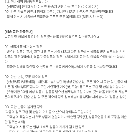
리되오니 이점 양해부탁드립니다.
- [상품준비] 단계에서만 취소 및 배송지 변경 가능(로그인>마이페이지)
02. 카드 환불은 카드사 정책에 따르며, 자세한 내용은 카드사로 문의부탁드립니다.
- 결제 취소 시 사용하신 적립금과 쿠폰도 모두 복원됩니다.(일정 시간 소요)
[배송 교환 환불안내]
ㅁ교환 및 환불이 필요하신 경우 굿뜨래몰 카카오톡으로 접수해주세요ㅁ
01. 상품에 문제가 있는 경우
- 받으신 상품이 표시, 광고 내용 또는 계약 내용과 다른 경우에는 상품을 받은 날로부터 신선
상품의 경우 3일이내, 쌀류/가공상품의 경우 14일이내에 교환 및 환불을 요청하실 수 있습니
다
- 정확한 상태를 확인할 수 있도록 굿뜨래몰 카카오톡채널에 사진을 접수부탁드립니다.
02. 단순 변심, 주문 착오의 경우
- (신선/냉장/냉동식품) : 재판매가 불가능한 특성상 단순변심, 주문 착오 시 교환 및 반품이 어
려운 점 양해부탁드립니다. 또한 개인적인 기호(맛, 모양) 등으로는 교환 및 환불 불가합니다.
- (유통기한 30일 이상 식품) : 상품을 받으신 날로부터 7일 이내에 굿뜨래몰 카카오톡 채널로
문의해주세요. 단순 변심 및 주문 착오의 경우 왕복배송비를 부담하셔야 합니다.(상품별 상이)
03. 교환 반품이 불가한 경우
(다음의 경우 교환 및 환불이 어려울 수 있으니 양해부탁드립니다.)
- 고객님의 책임있는 사유로 상품이 멸실되거나 훼손된 경우(단, 상품확인을 위해 포장을 훼손
한 경우는 제외)
- 고객님의 사용 또는 일부 소비로 상품의 가치가 감소한 경우
- 시간이 지나 다시 판매하기 곤란할 정도로 상품의 가치가 감소한 경우