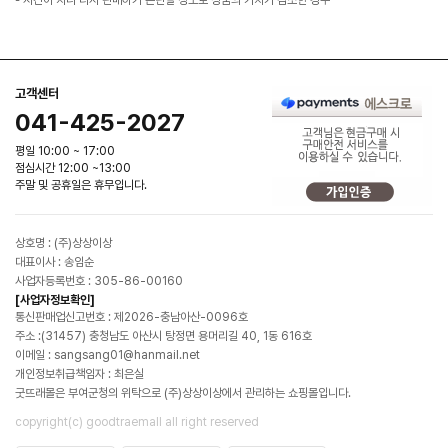
고객센터
041-425-2027
평일 10:00 ~ 17:00
점심시간 12:00 ~13:00
주말 및 공휴일은 휴무입니다.
상호명 : (주)상상이상
대표이사 : 송임순
사업자등록번호 : 305-86-00160
[사업자정보확인]
통신판매업신고번호 : 제2026-충남아산-0096호
주소 :(31457) 충청남도 아산시 탕정면 용머리길 40, 1동 616호
이메일 : sangsang01@hanmail.net
개인정보취급책임자 : 최은실
굿뜨래몰은 부여군청의 위탁으로 (주)상상이상에서 관리하는 쇼핑몰입니다.
copyright(c) goodtraemall all right reserved